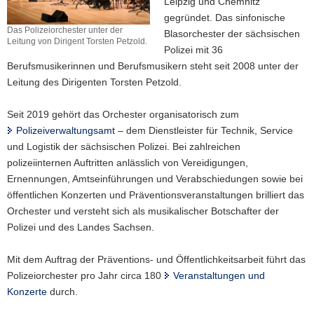
Leipzig und Chemnitz
a
gegründet. Das sinfonische
Das Polizeiorchester unter der
v
Blasorchester der sächsischen
Leitung von Dirigent Torsten Petzold.
i
Polizei mit 36
Das
g
Berufsmusikerinnen und Berufsmusikern steht seit 2008 unter der
Polizeiorchester
unter
a
Leitung des Dirigenten Torsten Petzold.
der
t
Leitung
i
Seit 2019 gehört das Orchester organisatorisch zum
von
o
Polizeiverwaltungsamt
– dem Dienstleister für Technik, Service
Dirigent
n
und Logistik der sächsischen Polizei. Bei zahlreichen
Torsten
Petzold.
polizeiinternen Auftritten anlässlich von Vereidigungen,
Ernennungen, Amtseinführungen und Verabschiedungen sowie bei
öffentlichen Konzerten und Präventionsveranstaltungen brilliert das
Orchester und versteht sich als musikalischer Botschafter der
Polizei und des Landes Sachsen.
Mit dem Auftrag der Präventions- und Öffentlichkeitsarbeit führt das
Polizeiorchester pro Jahr circa 180
Veranstaltungen und
Konzerte
durch.