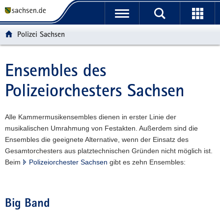
P
P
H
W
F
o
o
a
e
o
r
r
u
i
o
Polizei Sachsen
t
t
p
t
t
a
a
t
e
e
l
l
i
r
r
Ensembles des
Hauptinhalt
ü
n
n
e
-
Polizeiorchesters Sachsen
b
a
h
I
B
e
v
a
n
e
r
i
l
f
r
Alle Kammermusikensembles dienen in erster Linie der
g
g
t
o
e
musikalischen Umrahmung von Festakten. Außerdem sind die
r
a
r
i
Ensembles die geeignete Alternative, wenn der Einsatz des
e
t
m
c
Gesamtorchesters aus platztechnischen Gründen nicht möglich ist.
i
i
a
h
Beim
Polizeiorchester Sachsen
gibt es zehn Ensembles:
f
o
t
e
n
i
n
o
d
n
Big Band
e
N