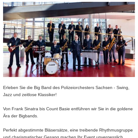
a
v
i
g
a
t
i
o
n
Erleben Sie die Big Band des Polizeiorchesters Sachsen - Swing,
Jazz und zeitlose Klassiker!
Von Frank Sinatra bis Count Basie entführen wir Sie in die goldene
Ära der Bigbands.
Perfekt abgestimmte Bläsersätze, eine treibende Rhythmusgruppe
und charismatischer Gesang machen Ihr Event unvergesslich.