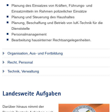
Planung des Einsatzes von Kräften, Führungs- und
a
Einsatzmitteln im Rahmen polizeilicher Einsätze
v
Planung und Steuerung des Haushaltes
i
Planung, Beschaffung und Betrieb von IuK-Technik für die
g
Dienststelle
a
Personalmanagement
t
Bearbeitung hausinterner Rechtsangelegenheiten.
i
o
n
Organisation, Aus- und Fortbildung
Recht, Personal
Technik, Verwaltung
Landesweite Aufgaben
Darüber hinaus nimmt der