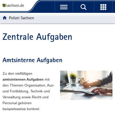
P
P
H
F
o
o
a
o
r
r
u
o
Polizei Sachsen
t
t
p
t
a
a
t
e
l
l
i
r
Zentrale Aufgaben
Hauptinhalt
ü
n
n
-
b
a
h
B
e
v
a
e
r
i
l
r
Amtsinterne Aufgaben
g
g
t
e
r
a
i
Zu den vielfältigen
e
t
c
amtsinternen Aufgaben
mit
i
i
h
den Themen Organisation, Aus-
f
o
und Fortbildung, Technik und
e
n
Verwaltung sowie Recht und
n
Personal gehören
d
beispielsweise konkret:
e
N