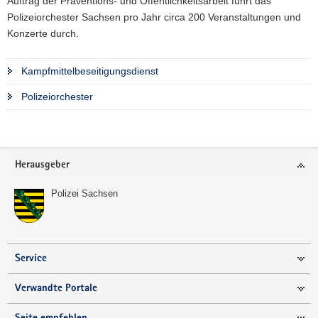
Auftrag der Präventions- und Öffentlichkeitsarbeit führt das
Polizeiorchester Sachsen pro Jahr circa 200 Veranstaltungen und
Konzerte durch.
Kampfmittelbeseitigungsdienst
Polizeiorchester
Footer-
Herausgeber
Bereich
Polizei Sachsen
Service
Verwandte Portale