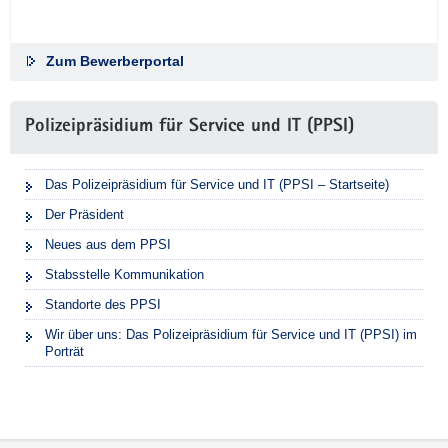
h
v
o
Zum Bewerberportal
m
P
o
Polizeipräsidium für Service und IT (PPSI)
l
i
Das Polizeipräsidium für Service und IT (PPSI – Startseite)
z
e
Der Präsident
i
Neues aus dem PPSI
ä
Stabsstelle Kommunikation
r
z
Standorte des PPSI
t
Wir über uns: Das Polizeipräsidium für Service und IT (PPSI) im
l
Porträt
i
c
h
e