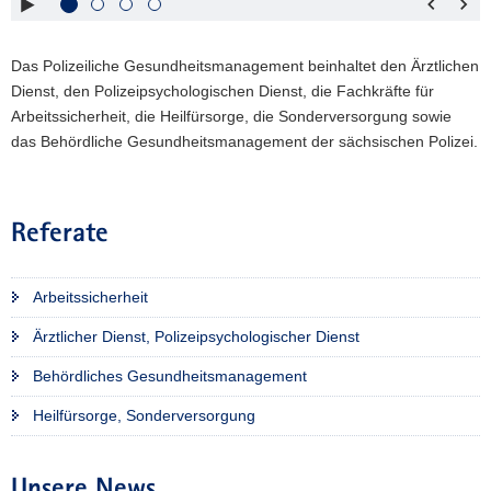
rechts :
blättern
a
Pfeiltaste
Zurück
v
Das Polizeiliche Gesundheitsmanagement beinhaltet den Ärztlichen
links :
blättern
i
Dienst, den Polizeipsychologischen Dienst, die Fachkräfte für
Pfeiltaste
Bildunterschrift
g
Arbeitssicherheit, die Heilfürsorge, die Sonderversorgung sowie
oben :
anzeigen
a
das Behördliche Gesundheitsmanagement der sächsischen Polizei.
Pfeiltaste
Bildunterschrift
t
unten :
verbergen
i
Eingabetaste
Vollbildmodus
o
:
öffnen
n
Referate
Leertaste :
Bilderschau
abspielen
Arbeitssicherheit
Ärztlicher Dienst, Polizeipsychologischer Dienst
Behördliches Gesundheitsmanagement
Heilfürsorge, Sonderversorgung
Unsere News