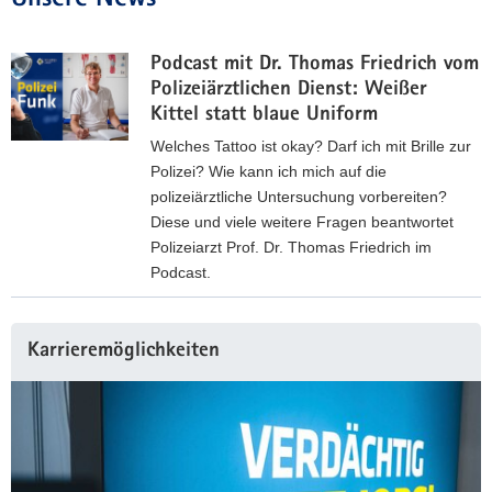
Podcast mit Dr. Thomas Friedrich vom
Polizeiärztlichen Dienst: Weißer
Kittel statt blaue Uniform
Welches Tattoo ist okay? Darf ich mit Brille zur
Polizei? Wie kann ich mich auf die
polizeiärztliche Untersuchung vorbereiten?
Diese und viele weitere Fragen beantwortet
Polizeiarzt Prof. Dr. Thomas Friedrich im
Podcast.
P
o
Karrieremöglichkeiten
d
c
a
s
t
m