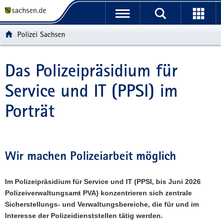
P
P
H
F
o
o
a
o
r
r
u
o
Polizei Sachsen
t
t
p
t
a
a
t
e
l
l
i
r
Das Polizeipräsidium für
Hauptinhalt
ü
n
n
-
Service und IT (PPSI) im
b
a
h
B
e
v
a
e
Porträt
r
i
l
r
g
g
t
e
r
a
i
e
t
c
i
i
h
Wir machen Polizeiarbeit möglich
f
o
e
n
Im Polizeipräsidium für Service und IT (PPSI, bis Juni 2026
n
Polizeiverwaltungsamt PVA) konzentrieren sich zentrale
d
Sicherstellungs- und Verwaltungsbereiche, die für und im
e
Interesse der Polizeidienststellen tätig werden.
N