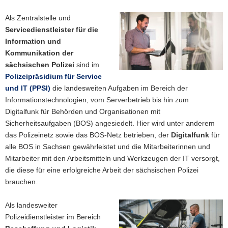
a
Als Zentralstelle und
v
Servicedienstleister für die
i
Information und
g
Kommunikation
der
a
sächsischen Polizei
sind im
t
Polizeipräsidium für Service
i
und IT (PPSI)
die landesweiten Aufgaben im Bereich der
o
Informationstechnologien, vom Serverbetrieb bis hin zum
n
Digitalfunk für Behörden und Organisationen mit
Sicherheitsaufgaben (BOS) angesiedelt. Hier wird unter anderem
das Polizeinetz sowie das BOS-Netz betrieben, der
Digitalfunk
für
alle BOS in Sachsen gewährleistet und die Mitarbeiterinnen und
Mitarbeiter mit den Arbeitsmitteln und Werkzeugen der IT versorgt,
die diese für eine erfolgreiche Arbeit der sächsischen Polizei
brauchen.
Als landesweiter
Polizeidienstleister im Bereich