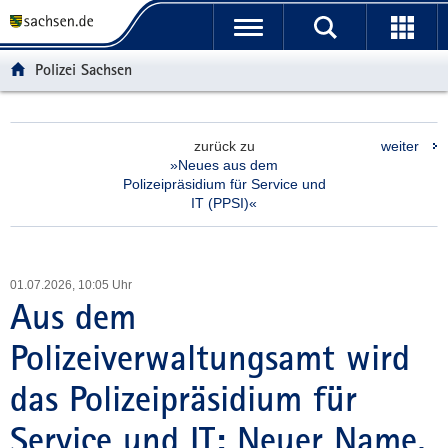
P
P
H
F
o
o
a
o
r
r
u
o
Polizei Sachsen
t
t
p
t
a
a
t
e
l
l
i
r
zurück zu
weiter
ü
n
n
-
»Neues aus dem
b
a
h
B
Polizeipräsidium für Service und
e
v
a
e
IT (PPSI)«
r
i
l
r
g
g
t
e
r
a
i
01.07.2026, 10:05 Uhr
e
t
c
Aus dem
i
i
h
f
o
Polizeiverwaltungsamt wird
e
n
n
das Polizeipräsidium für
d
e
Service und IT: Neuer Name,
N