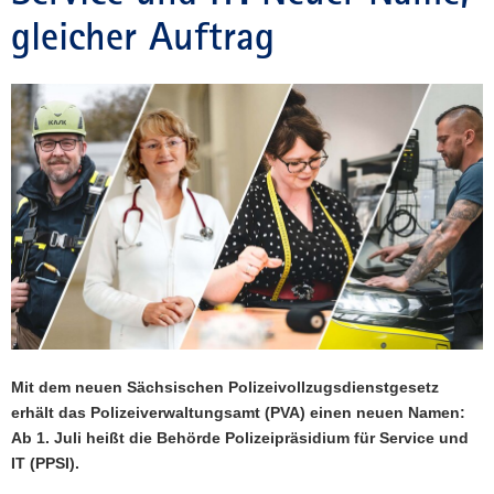
gleicher Auftrag
a
v
i
g
a
t
i
o
n
Mit dem neuen Sächsischen Polizeivollzugsdienstgesetz
erhält das Polizeiverwaltungsamt (PVA) einen neuen Namen:
Ab 1. Juli heißt die Behörde Polizeipräsidium für Service und
IT (PPSI).