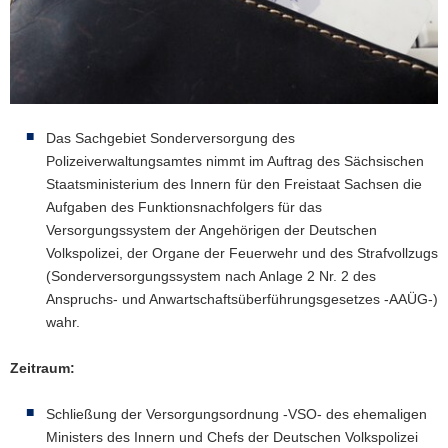
a
v
i
g
a
t
Das Sachgebiet Sonderversorgung des
i
Polizeiverwaltungsamtes nimmt im Auftrag des Sächsischen
o
Staatsministerium des Innern für den Freistaat Sachsen die
n
Aufgaben des Funktionsnachfolgers für das
Versorgungssystem der Angehörigen der Deutschen
Volkspolizei, der Organe der Feuerwehr und des Strafvollzugs
(Sonderversorgungssystem nach Anlage 2 Nr. 2 des
Anspruchs- und Anwartschaftsüberführungsgesetzes -AAÜG-)
wahr.
Zeitraum:
Schließung der Versorgungsordnung -VSO- des ehemaligen
Ministers des Innern und Chefs der Deutschen Volkspolizei