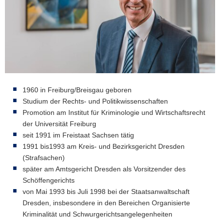
a
v
i
g
a
t
i
o
1960 in Freiburg/Breisgau geboren
n
Studium der Rechts- und Politikwissenschaften
Promotion am Institut für Kriminologie und Wirtschaftsrecht
der Universität Freiburg
seit 1991 im Freistaat Sachsen tätig
1991 bis1993 am Kreis- und Bezirksgericht Dresden
(Strafsachen)
später am Amtsgericht Dresden als Vorsitzender des
Schöffengerichts
von Mai 1993 bis Juli 1998 bei der Staatsanwaltschaft
Dresden, insbesondere in den Bereichen Organisierte
Kriminalität und Schwurgerichtsangelegenheiten