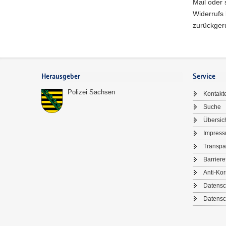
Mail oder 
Widerrufs 
zurückgeru
Footer-
Bereich
Herausgeber
Service
Polizei Sachsen
Kontakt
Suche
Übersic
Impres
Transpa
Barriere
Anti-Kor
Datensc
Datensc