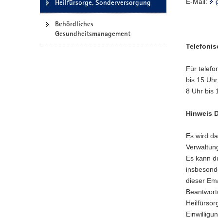
E-Mail:
Heilfürsorge, Sonderversorgung
a
v
Behördliches
i
Gesundheitsmanagement
g
Telefonis
a
t
Für telefo
i
bis 15 Uh
o
8 Uhr bis
n
Hinweis 
Es wird d
Verwaltung
Es kann d
insbesonde
dieser Ema
Beantwort
Heilfürsor
Einwilligu