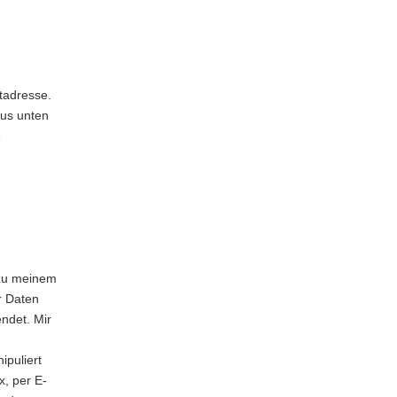
atadresse.
aus unten
e
 zu meinem
r Daten
ndet. Mir
ipuliert
x, per E-