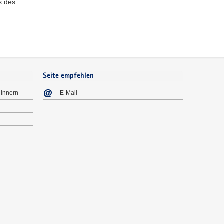
ns des
Seite empfehlen
 Innern
E-Mail