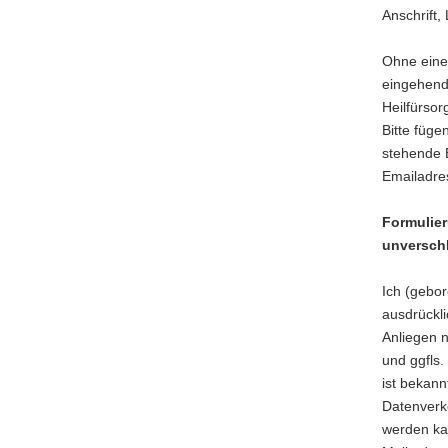
Anschrift,
Ohne eine 
eingehend
Heilfürsor
Bitte füge
stehende E
Emailadre
Formulier
unverschl
Ich (gebo
ausdrückli
Anliegen 
und ggfls
ist bekann
Datenverke
werden kan