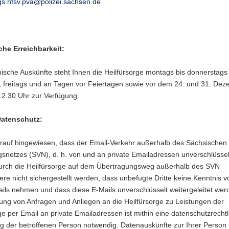
gs.hfsv.pva@polizei.sachsen.de
che Erreichbarkeit:
nische Auskünfte steht Ihnen die Heilfürsorge montags bis donnerstags
r, freitags und an Tagen vor Feiertagen sowie vor dem 24. und 31. De
 12.30 Uhr zur Verfügung.
Datenschutz:
arauf hingewiesen, dass der Email-Verkehr außerhalb des Sächsischen
snetzes (SVN), d. h. von und an private Emailadressen unverschlüsselt
urch die Heilfürsorge auf dem Übertragungsweg außerhalb des SVN
re nicht sichergestellt werden, dass unbefugte Dritte keine Kenntnis v
ils nehmen und dass diese E-Mails unverschlüsselt weitergeleitet wer
ung von Anfragen und Anliegen an die Heilfürsorge zu Leistungen der
ge per Email an private Emailadressen ist mithin eine datenschutzrechtl
ng der betroffenen Person notwendig. Datenauskünfte zur Ihrer Person