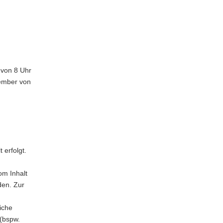
 von 8 Uhr
zember von
 erfolgt.
om Inhalt
den. Zur
iche
 (bspw.