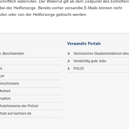
schriftlich widerrufen. Der Widerruf gilt ab dem Zeitpunkt des Eintreffe
bei der Heilfürsorge. Bereits vorher versandte E-Mails können nicht
fen oder von der Heilfürsorge gelöscht werden.
Verwandte Portale
e, Beschwerden
Sächsisches Staatsministerium des
Verdächtig gute Jobs
ht
POLDI
sum
renzhinweis
freiheit
ruption
hutzhinweise der Polizei
hutz auf sachsen.de