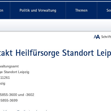
reifende
en
Politik und Verwaltung
Themen
Se
Schrif
akt Heilfürsorge Standort Leip
t
rwaltungsamt
ge Standort Leipzig
211261
pzig
1 5855-3600 und -3602
 5855-3699