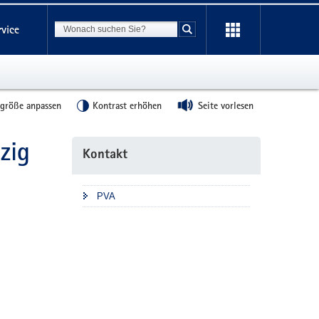
Suchbegriff
rvice
Suche starten
tgröße anpassen
Kontrast erhöhen
Seite vorlesen
zig
Weitere
Kontakt
Information
PVA