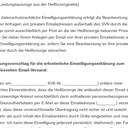
 Leistungsauszüge aus der Heilfürsorgeakte).
datenschutzrechtliche Einwilligungserklärung erfolgt die Beantwortung
er Anfragen von privaten Emailadressen außerhalb des SVN durch die
ge somit ausschließlich per Post an die der Heilfürsorge bekannte Priv
n Sie daher Ihrem Anliegen per Email von Ihrer privaten Emailadresse 
inwilligungserklärung an, sofern Sie eine Beantwortung an Ihre privat
sse durch die Heilfürsorge wünschen.
ungsvorschlag für die erforderliche Einwilligungserklärung zum
üsselten Email-Versand:
ren am_______________, KVK-Nr.:_______________) erkläre mein
ches Einverständnis, dass die Heilfürsorge die anlässlich dieser Email
notwendige Antwort einschließlich darin enthaltener personenbezogene
. Gesundheitsdaten per E-Mail an diese Emailadresse (________) verse
t, dass diese unverschlüsselte Übertragung nicht sicher ist und sowohl
hr als auch Inhalt des Emailverkehrs durch Dritte eingesehen und man
n. Ich kann diese Einwilligung jederzeit persönlich, telefonisch, per Fa