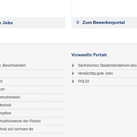
Zum Bewerberportal
le Jobs
Verwandte Portale
e, Beschwerden
Sächsisches Staatsministerium des
Verdächtig gute Jobs
ht
POLDI
sum
renzhinweis
freiheit
ruption
hutzhinweise der Polizei
hutz auf sachsen.de