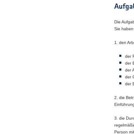
Aufga
Die Aufgab
Sie haben
1. den Arb
der 
der 
der 
der 
der 
2. die Bet
Einführung
3. die Du
regelmäßi
Person mi