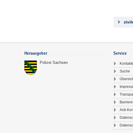
zivi
Footer-
Bereich
Herausgeber
Service
Polizei Sachsen
Kontakt
Suche
Übersic
Impres
Transpa
Barriere
Anti-Kor
Datensc
Datensc