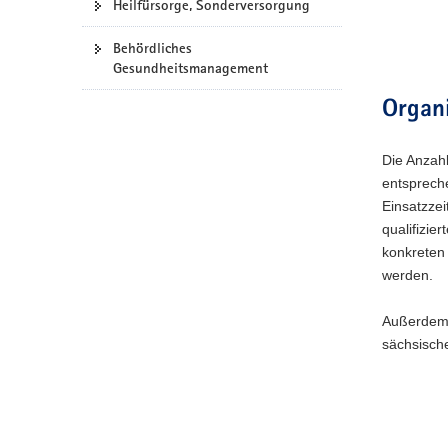
Heilfürsorge, Sonderversorgung
a
v
Behördliches
Gesundheitsmanagement
i
g
Organi
a
t
i
Die Anzahl
o
entspreche
n
Einsatzzei
qualifizier
konkreten 
werden.
Außerdem s
sächsische