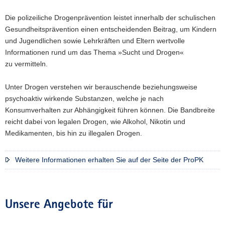
a
Die polizeiliche Drogenprävention leistet innerhalb der schulischen
v
Gesundheitsprävention einen entscheidenden Beitrag, um Kindern
i
und Jugendlichen sowie Lehrkräften und Eltern wertvolle
g
Informationen rund um das Thema »Sucht und Drogen«
a
zu vermitteln.
t
i
Unter Drogen verstehen wir berauschende beziehungsweise
o
psychoaktiv wirkende Substanzen, welche je nach
n
Konsumverhalten zur Abhängigkeit führen können. Die Bandbreite
reicht dabei von legalen Drogen, wie Alkohol, Nikotin und
Medikamenten, bis hin zu illegalen Drogen.
Weitere Informationen erhalten Sie auf der Seite der ProPK
Unsere Angebote für