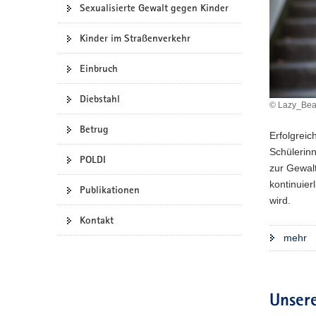
Sexualisierte Gewalt gegen Kinder
a
v
Kinder im Straßenverkehr
i
g
Einbruch
a
t
Diebstahl
© Lazy_Bea
i
Betrug
o
Erfolgrei
n
Schülerinn
POLDI
zur Gewalt
kontinuier
Publikationen
wird.
Kontakt
mehr
Unser