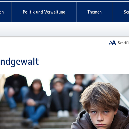
reifende
en
Politik und Verwaltung
Themen
Se
Schrif
endgewalt
t