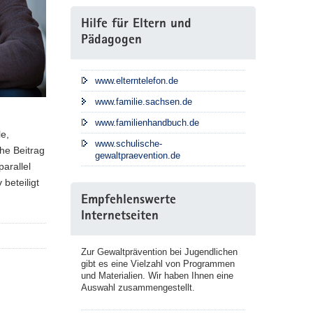
Hilfe für Eltern und
Pädagogen
www.elterntelefon.de
www.familie.sachsen.de
www.familienhandbuch.de
e,
www.schulische-
che Beitrag
gewaltpraevention.de
arallel
beteiligt
Empfehlenswerte
Internetseiten
Zur Gewaltprävention bei Jugendlichen
gibt es eine Vielzahl von Programmen
und Materialien. Wir haben Ihnen eine
Auswahl zusammengestellt.