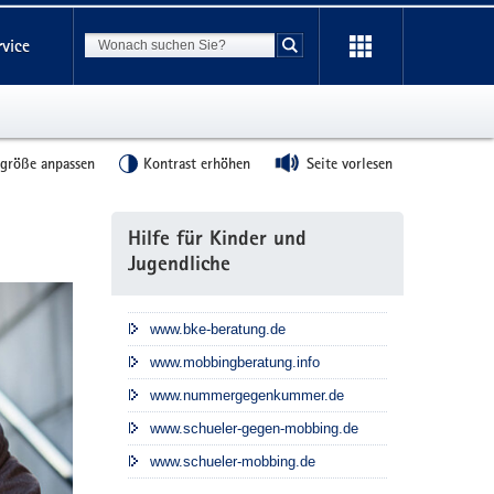
Suchbegriff
rvice
Suche starten
tgröße anpassen
Kontrast erhöhen
Seite vorlesen
Weitere
Hilfe für Kinder und
Information
Jugendliche
www.bke-beratung.de
www.mobbingberatung.info
www.nummergegenkummer.de
www.schueler-gegen-mobbing.de
www.schueler-mobbing.de