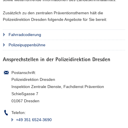
a
​Zusätzlich zu den zentralen Präventionsthemen hält die
v
Polizeidirektion Dresden folgende Angebote für Sie bereit:
i
g
a
Fahrradcodierung
t
Polizeipuppenbühne
i
o
n
Ansprechstellen in der Polizeidirektion Dresden
Postanschrift:
Polizeidirektion Dresden
Inspektion Zentrale Dienste, Fachdienst Prävention
Schießgasse 7
01067 Dresden
Telefon:
+49 351 6524-3690