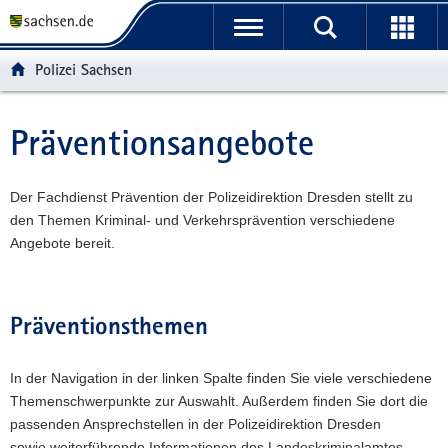
P
P
H
W
F
o
o
a
e
o
r
r
u
i
o
Polizei Sachsen
t
t
p
t
t
a
a
t
e
e
l
l
i
r
r
Präventionsangebote
Hauptinhalt
ü
n
n
e
-
b
a
h
I
B
e
v
a
n
e
Der Fachdienst Prävention der Polizeidirektion Dresden stellt zu
r
i
l
f
r
den Themen Kriminal- und Verkehrsprävention verschiedene
g
g
t
o
e
Angebote bereit.
r
a
r
i
e
t
m
c
i
i
a
h
Präventionsthemen
f
o
t
e
n
i
In der Navigation in der linken Spalte finden Sie viele verschiedene
n
o
Themenschwerpunkte zur Auswahlt. Außerdem finden Sie dort die
d
n
passenden Ansprechstellen in der Polizeidirektion Dresden
e
sowie weiterführende Informationen des Landeskriminalamtes.
N