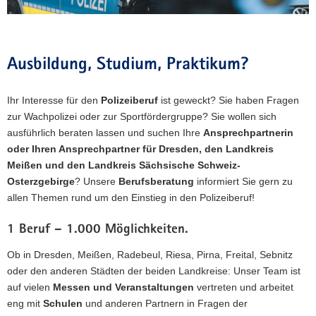
a
v
i
Ausbildung, Studium, Praktikum?
g
a
t
Ihr Interesse für den
Polizeiberuf
ist geweckt? Sie haben Fragen
i
zur Wachpolizei oder zur Sportfördergruppe? Sie wollen sich
o
ausführlich beraten lassen und suchen Ihre
Ansprechpartnerin
n
oder Ihren Ansprechpartner für Dresden, den Landkreis
Meißen und den Landkreis Sächsische Schweiz-
Osterzgebirge
? Unsere
Berufsberatung
informiert Sie gern zu
allen Themen rund um den Einstieg in den Polizeiberuf!
1 Beruf – 1.000 Möglichkeiten.
Ob in Dresden, Meißen, Radebeul, Riesa, Pirna, Freital, Sebnitz
oder den anderen Städten der beiden Landkreise: Unser Team ist
auf vielen
Messen und Veranstaltungen
vertreten und arbeitet
eng mit
Schulen
und anderen Partnern in Fragen der