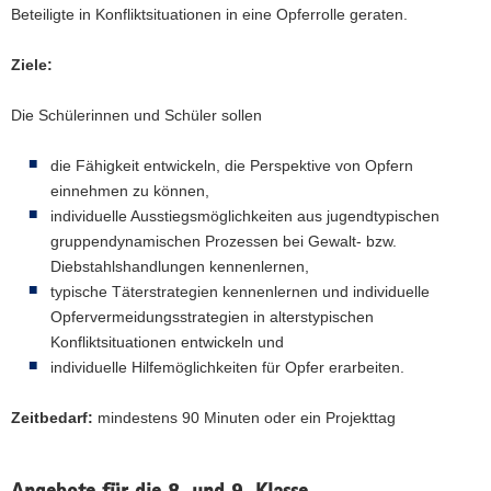
Beteiligte in Konfliktsituationen in eine Opferrolle geraten.
a
v
Ziele:
i
g
Die Schülerinnen und Schüler sollen
a
t
die Fähigkeit entwickeln, die Perspektive von Opfern
i
einnehmen zu können,
o
individuelle Ausstiegsmöglichkeiten aus jugendtypischen
n
gruppendynamischen Prozessen bei Gewalt- bzw.
Diebstahlshandlungen kennenlernen,
typische Täterstrategien kennenlernen und individuelle
Opfervermeidungsstrategien in alterstypischen
Konfliktsituationen entwickeln und
individuelle Hilfemöglichkeiten für Opfer erarbeiten.
Zeitbedarf:
mindestens 90 Minuten oder ein Projekttag