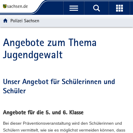
P
P
H
W
F
o
o
a
e
o
r
r
u
i
o
Polizei Sachsen
t
t
p
t
t
a
a
t
e
e
l
l
i
r
r
Angebote zum Thema
Hauptinhalt
ü
n
n
e
-
Jugendgewalt
b
a
h
I
B
e
v
a
n
e
r
i
l
f
r
g
g
t
o
e
r
a
r
i
Unser Angebot für Schülerinnen und
e
t
m
c
Schüler
i
i
a
h
f
o
t
e
n
i
n
o
Angebote für die 5. und 6. Klasse
d
n
Bei dieser Präventionsveranstaltung wird den Schülerinnen und
e
Schülern vermittelt, wie sie es möglichst vermeiden können, dass
N