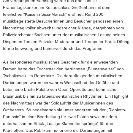
Am vergangenen Samstag wurde das traditionelle
Frauentagskonzert im Kulturschloss Großenhain mit dem
feierlichen “Kaiserin Sissi-Marsch” eröffnet. Rund 200
musikbegeisterte Besucherinnen und Besucher genossen einen
Nachmittag voller abwechslungsreicher Klänge, dargeboten vom
Polizeiorchester Sachsen unter der musikalischen Leitung seines
Dirigenten Torsten Petzold. Moderator und Trompeter Frank Döring
führte kurzweilig und humorvoll durch das Programm.
Als besonderes musikalisches Geschenk für die anwesenden
Damen hatte das Orchester den berühmten „Blumenwalzer” von
Tschaikowski im Repertoire. Die darauffolgenden musikalischen
Darbietungen waren ein wahres Wechselbad der Gefühle und
boten eine breite Palette von Oper, Operette und böhmischer
Blasmusik bis hin zu lateinamerikanischen Rhythmen. Ein Highlight
des Nachmittags war der Soloauftritt der Musikerinnen des
Orchesters. So begeisterten sie unter anderem mit der „Rigoletto-
Fantasie” in einer Bearbeitung für zwei Flöten sowie mit dem
unterhaltsamen Stück „Lustige Klarinettensprünge” für drei
Klarinetten. Das Publikum honorierte die Darbietungen mit