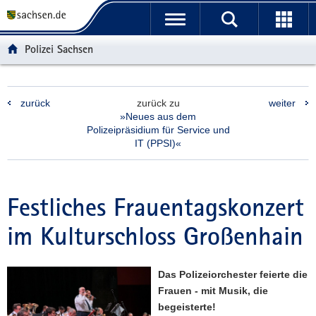
P
P
H
F
o
o
a
o
r
r
u
o
Polizei Sachsen
t
t
p
t
a
a
t
e
l
l
i
r
zurück
zurück zu
weiter
ü
n
n
-
»Neues aus dem
b
a
h
B
Polizeipräsidium für Service und
e
v
a
e
IT (PPSI)«
r
i
l
r
g
g
t
e
r
a
i
Festliches Frauentagskonzert
e
t
c
i
i
h
im Kulturschloss Großenhain
f
o
e
n
n
Das Polizeiorchester feierte die
d
Frauen - mit Musik, die
e
begeisterte!
N