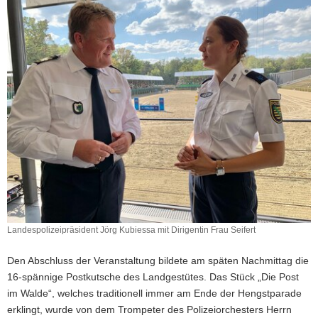
Landespolizeipräsident Jörg Kubiessa mit Dirigentin Frau Seifert
Landespolizeipräsident
Jörg
Den Abschluss der Veranstaltung bildete am späten Nachmittag die
Kubiessa
16-spännige Postkutsche des Landgestütes. Das Stück „Die Post
mit
im Walde“, welches traditionell immer am Ende der Hengstparade
Dirigentin
Frau
erklingt, wurde von dem Trompeter des Polizeiorchesters Herrn