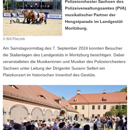
Polizeiorchester Sachsen des
a
Polizeiverwaltungsamtes (PVA)
v
musikalischer Partner der
i
Hengstparade im Landgestüt
g
Moritzburg.
a
© Brit Placzek
t
i
Am Samstagvormittag des 7. September 2024 konnten Besucher
o
die Stallanlagen des Landgestüts in Moritzburg besichtigen. Dabei
n
veranstalteten die Musikerinnen und Musiker des Polizeiorchesters
Sachsen unter Leitung der Dirigentin Susann Seifert ein
Platzkonzert im historischen Innenhof des Gestüts.