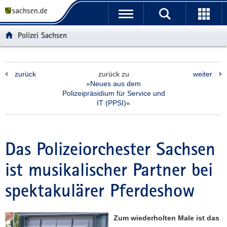
P
P
H
F
o
o
a
o
r
r
u
o
Polizei Sachsen
t
t
p
t
a
a
t
e
l
l
i
r
zurück
zurück zu
weiter
ü
n
n
-
»Neues aus dem
b
a
h
B
Polizeipräsidium für Service und
e
v
a
e
IT (PPSI)«
r
i
l
r
g
g
t
e
r
a
i
Das Polizeiorchester Sachsen
e
t
c
i
i
h
ist musikalischer Partner bei
f
o
e
n
spektakulärer Pferdeshow
n
d
e
Zum wiederholten Male ist das
N