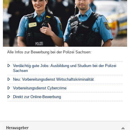
r
c
h
h
e
e
i
r
t
h
s
e
w
i
ä
t
Alle Infos zur Bewerbung bei der Polizei Sachsen:
c
s
h
g
Verdächtig gute Jobs: Ausbildung und Studium bei der Polizei
t
Sachsen
e
e
f
Neu: Vorbereitungsdienst Wirtschaftskriminalität
r
ü
i
Vorbereitungsdienst Cybercrime
h
n
Direkt zur Online-Bewerbung
l
n
v
e
o
n
r
u
O
Footer-
n
Herausgeber