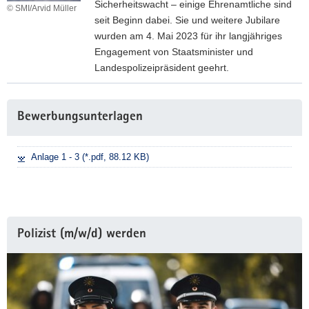
n
Sicherheitswacht – einige Ehrenamtliche sind
© SMI/Arvid Müller
g
seit Beginn dabei. Sie und weitere Jubilare
a
wurden am 4. Mai 2023 für ihr langjähriges
g
Engagement von Staatsminister und
e
Landespolizeipräsident geehrt.
m
E
e
h
Weitere
n
Bewerbungsunterlagen
r
Information
t
u
e
n
Anlage 1 - 3 (*.pdf, 88.12 KB)
r
g
h
f
ö
ü
h
r
t
S
Polizist (m/w/d) werden
d
i
a
c
s
h
S
e
i