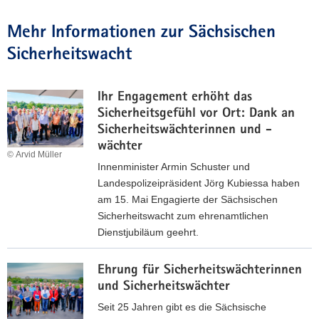
Mehr Informationen zur Sächsischen
Sicherheitswacht
Ihr Engagement erhöht das
Sicherheitsgefühl vor Ort: Dank an
Sicherheitswächterinnen und -
wächter
© Arvid Müller
Innenminister Armin Schuster und
Landespolizeipräsident Jörg Kubiessa haben
am 15. Mai Engagierte der Sächsischen
Sicherheitswacht zum ehrenamtlichen
Dienstjubiläum geehrt.
I
Ehrung für Sicherheitswächterinnen
h
und Sicherheitswächter
r
E
Seit 25 Jahren gibt es die Sächsische