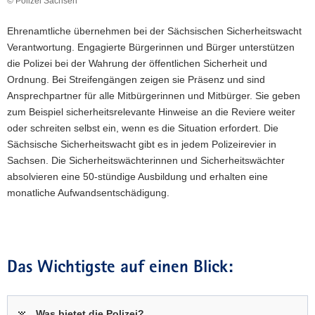
© Polizei Sachsen
a
Ehrenamtliche übernehmen bei der Sächsischen Sicherheitswacht
v
Verantwortung. Engagierte Bürgerinnen und Bürger unterstützen
i
die Polizei bei der Wahrung der öffentlichen Sicherheit und
g
Ordnung. Bei Streifengängen zeigen sie Präsenz und sind
a
Ansprechpartner für alle Mitbürgerinnen und Mitbürger. Sie geben
t
zum Beispiel sicherheitsrelevante Hinweise an die Reviere weiter
i
oder schreiten selbst ein, wenn es die Situation erfordert. Die
o
Sächsische Sicherheitswacht gibt es in jedem Polizeirevier in
n
Sachsen. Die Sicherheitswächterinnen und Sicherheitswächter
absolvieren eine 50-stündige Ausbildung und erhalten eine
monatliche Aufwandsentschädigung.
Das Wichtigste auf einen Blick:
Was bietet die Polizei?