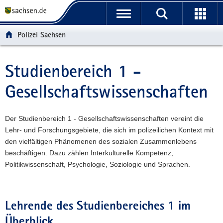
P
P
H
W
F
o
o
a
e
o
r
r
u
i
o
Polizei Sachsen
t
t
p
t
t
a
a
t
e
e
l
l
i
r
r
Studienbereich 1 -
Hauptinhalt
ü
n
n
e
-
Gesellschaftswissenschaften
b
a
h
I
B
e
v
a
n
e
r
i
l
f
r
Der Studienbereich 1 - Gesellschaftswissenschaften vereint die
g
g
t
o
e
Lehr- und Forschungsgebiete, die sich im polizeilichen Kontext mit
r
a
r
i
den vielfältigen Phänomenen des sozialen Zusammenlebens
e
t
m
c
beschäftigen. Dazu zählen Interkulturelle Kompetenz,
i
i
a
h
Politikwissenschaft, Psychologie, Soziologie und Sprachen.
f
o
t
e
n
i
n
o
d
n
Lehrende des Studienbereiches 1 im
e
Überblick
N