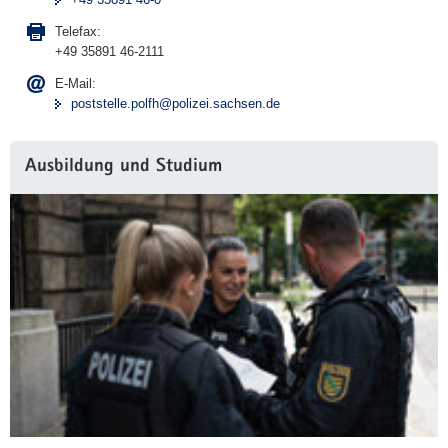
o
,
r
m
Telefax:
M
e
T
+49 35891 46-2111
.
s
h
A
E-Mail:
i
i
poststelle.polfh@polizei.sachsen.de
.
a
e
B
m
r
e
Ausbildung und Studium
a
u
e
r