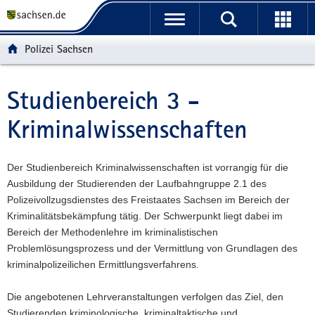
P
P
H
W
F
o
o
a
e
o
r
r
u
i
o
Polizei Sachsen
t
t
p
t
t
a
a
t
e
e
l
l
i
r
r
Studienbereich 3 -
Hauptinhalt
ü
n
n
e
-
Kriminalwissenschaften
b
a
h
I
B
e
v
a
n
e
r
i
l
f
r
Der Studienbereich Kriminalwissenschaften ist vorrangig für die
g
g
t
o
e
Ausbildung der Studierenden der Laufbahngruppe 2.1 des
r
a
r
i
Polizeivollzugsdienstes des Freistaates Sachsen im Bereich der
e
t
m
c
Kriminalitätsbekämpfung tätig. Der Schwerpunkt liegt dabei im
i
i
a
h
Bereich der Methodenlehre im kriminalistischen
f
o
t
Problemlösungsprozess und der Vermittlung von Grundlagen des
e
n
i
kriminalpolizeilichen Ermittlungsverfahrens.
n
o
d
n
Die angebotenen Lehrveranstaltungen verfolgen das Ziel, den
e
Studierenden kriminologische, kriminaltaktische und
N