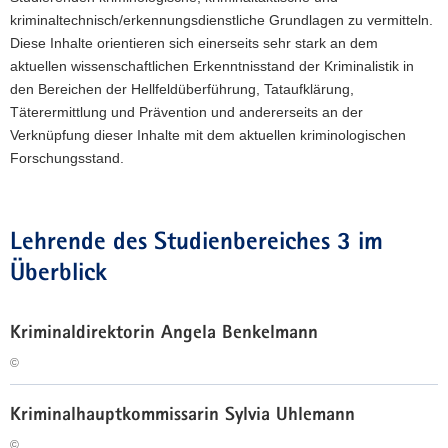
kriminaltechnisch/erkennungsdienstliche Grundlagen zu vermitteln.
a
Diese Inhalte orientieren sich einerseits sehr stark an dem
v
aktuellen wissenschaftlichen Erkenntnisstand der Kriminalistik in
i
den Bereichen der Hellfeldüberführung, Tataufklärung,
g
Täterermittlung und Prävention und andererseits an der
a
Verknüpfung dieser Inhalte mit dem aktuellen kriminologischen
t
Forschungsstand.
i
o
n
Lehrende des Studienbereiches 3 im
Überblick
Kriminaldirektorin Angela Benkelmann
©
K
Kriminalhauptkommissarin Sylvia Uhlemann
r
i
©