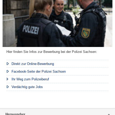
d
s
e
t
m
e
a
n
n
M
n
a
,
d
L
l
L
Hier finden Sie Infos zur Bewerbung bei der Polizei Sachsen:
u
.
n
M
Direkt zur Online-Bewerbung
g
.
Facebook-Seite der Polizei Sachsen
Ihr Weg zum Polizeiberuf
Verdächtig gute Jobs
Footer-
Herausgeber