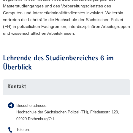
Masterstudienganges und des Vorbereitungsdienstes des
a
Computer- und Internetkriminalitätsdienstes involviert. Weiterhin
v
vertreten die Lehrkräfte die Hochschule der Sächsischen Polizei
i
(FH) in polizeilichen Fachgremien, interdisziplinären Arbeitsgruppen
g
und wissenschaftlichen Arbeitskreisen.
a
t
i
o
Lehrende des Studienbereiches 6 im
n
Überblick
Weitere
Kontakt
Information
Besucheradresse:
Hochschule der Sächsischen Polizei (FH), Friedensstr. 120,
02929 Rothenburg/O.L.
Telefon: