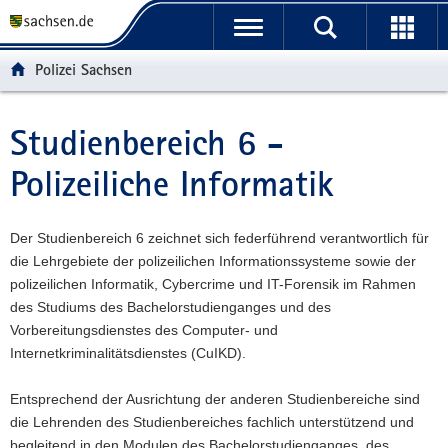
P
P
H
W
F
o
o
a
e
o
r
r
u
i
o
Polizei Sachsen
t
t
p
t
t
a
a
t
e
e
l
l
i
r
r
Studienbereich 6 -
Hauptinhalt
ü
n
n
e
-
Polizeiliche Informatik
b
a
h
I
B
e
v
a
n
e
r
i
l
f
r
Der Studienbereich 6 zeichnet sich federführend verantwortlich für
g
g
t
o
e
die Lehrgebiete der polizeilichen Informationssysteme sowie der
r
a
r
i
polizeilichen Informatik, Cybercrime und IT-Forensik im Rahmen
e
t
m
c
des Studiums des Bachelorstudienganges und des
i
i
a
h
Vorbereitungsdienstes des Computer- und
f
o
t
Internetkriminalitätsdienstes (CuIKD).
e
n
i
n
o
Entsprechend der Ausrichtung der anderen Studienbereiche sind
d
n
die Lehrenden des Studienbereiches fachlich unterstützend und
e
begleitend in den Modulen des Bachelorstudienganges, des
N