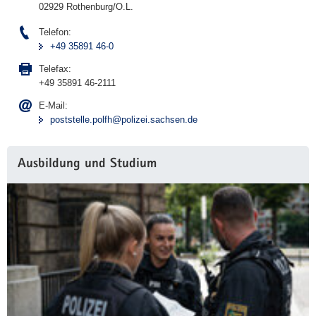
02929 Rothenburg/O.L.
a
v
Telefon:
+49 35891 46-0
i
g
Telefax:
a
+49 35891 46-2111
t
E-Mail:
i
poststelle.polfh@polizei.sachsen.de
o
n
Ausbildung und Studium