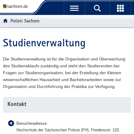
P
P
H
W
F
o
o
a
e
o
r
r
u
i
o
Polizei Sachsen
t
t
p
t
t
a
a
t
e
e
l
l
i
r
r
Studienverwaltung
Hauptinhalt
ü
n
n
e
-
b
a
h
I
B
e
v
a
n
e
Die Studienverwaltung ist für die Organisation und Überwachung
r
i
l
f
r
des Studienablaufs zuständig und steht den Studierenden bei
g
g
t
o
e
Fragen zur Studienorganisation, bei der Erstellung der Kleinen
r
a
r
i
wissenschaftlichen Hausarbeit und Bachelorarbeiten sowie zur
e
t
m
c
Organisation und Durchführung der Praktika zur Verfügung.
i
i
a
h
f
o
t
Weitere
Kontakt
e
n
i
Information
n
o
d
n
Besucheradresse:
e
Hochschule der Sächsischen Polizei (FH), Friedensstr. 120,
N