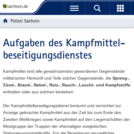
P
P
H
F
o
o
a
o
r
r
u
o
Polizei Sachsen
t
t
p
t
a
a
t
e
l
l
i
r
Aufgaben des Kampfmittel­
Hauptinhalt
ü
n
n
-
beseitigungs­dienstes
b
a
h
B
e
v
a
e
r
i
l
r
Kampfmittel sind alle gewahrsamslos gewordenen Gegenstände
g
g
t
e
militärischer Herkunft und Teile solcher Gegenstände, die
Spreng-,
r
a
i
Zünd-, Brand-, Nebel-, Reiz-, Rauch-, Leucht- und Kampfstoffe
e
t
c
enthalten oder aus solchen bestehen.
i
i
h
f
o
Der Kampfmittelbeseitigungsdienst beräumt und vernichtet zur
e
n
Anzeige gebrachte Kampfmittel aus der Zeit bis zum Ende des
n
Zweiten Weltkrieges sowie Kampfmittel auf den Liegenschaften der
d
Westgruppe der Truppen der ehemaligen sowjetischen
e
Stationierungsstreitkräfte. Für die Beseitigung neuzeitlicher
N