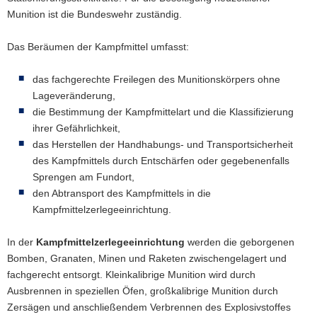
Munition ist die Bundeswehr zuständig.
a
v
Das Beräumen der Kampfmittel umfasst:
i
g
das fachgerechte Freilegen des Munitionskörpers ohne
a
Lageveränderung,
t
die Bestimmung der Kampfmittelart und die Klassifizierung
i
ihrer Gefährlichkeit,
o
das Herstellen der Handhabungs- und Transportsicherheit
n
des Kampfmittels durch Entschärfen oder gegebenenfalls
Sprengen am Fundort,
den Abtransport des Kampfmittels in die
Kampfmittelzerlegeeinrichtung.
In der
Kampfmittelzerlegeeinrichtung
werden die geborgenen
Bomben, Granaten, Minen und Raketen zwischengelagert und
fachgerecht entsorgt. Kleinkalibrige Munition wird durch
Ausbrennen in speziellen Öfen, großkalibrige Munition durch
Zersägen und anschließendem Verbrennen des Explosivstoffes