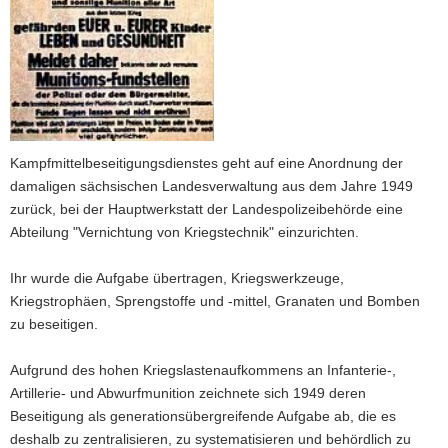
a
v
i
g
a
t
i
Kampfmittelbeseitigungsdienstes geht auf eine Anordnung der
o
damaligen sächsischen Landesverwaltung aus dem Jahre 1949
n
zurück, bei der Hauptwerkstatt der Landespolizeibehörde eine
Abteilung "Vernichtung von Kriegstechnik" einzurichten.
Ihr wurde die Aufgabe übertragen, Kriegswerkzeuge,
Kriegstrophäen, Sprengstoffe und -mittel, Granaten und Bomben
zu beseitigen.
Aufgrund des hohen Kriegslastenaufkommens an Infanterie-,
Artillerie- und Abwurfmunition zeichnete sich 1949 deren
Beseitigung als generationsübergreifende Aufgabe ab, die es
deshalb zu zentralisieren, zu systematisieren und behördlich zu