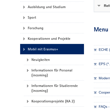
a
Ref
Ausbildung und Studium
v
i
Sport
g
Forschung
a
Menu
t
Kooperationen und Projekte
i
o
Mobil mit Erasmus+
ECHE (
n
Neuigkeiten
EPS (*.
Informationen für Personal
(incoming)
Moderni
Informationen für Studierende
(incoming)
Coopera
Kooperationsprojekte (KA 2)
FAQs - 