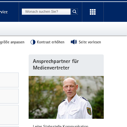
Suchbegriff
rvice
Suche starten
tgröße anpassen
Kontrast erhöhen
Seite vorlesen
Weitere
Ansprechpartner für
Information
Medienvertreter
Leiter Stabsstelle Kommunikation