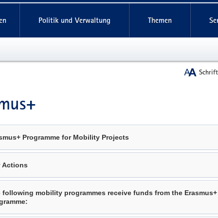
reifende
en
Politik und Verwaltung
Themen
Se
Schrif
smus+
t
smus+ Programme for Mobility Projects
 Actions
 following mobility programmes receive funds from the Erasmus+
gramme: