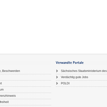
Verwandte Portale
e, Beschwerden
Sächsisches Staatsministerium des
Verdächtig gute Jobs
ht
POLDI
sum
renzhinweis
freiheit