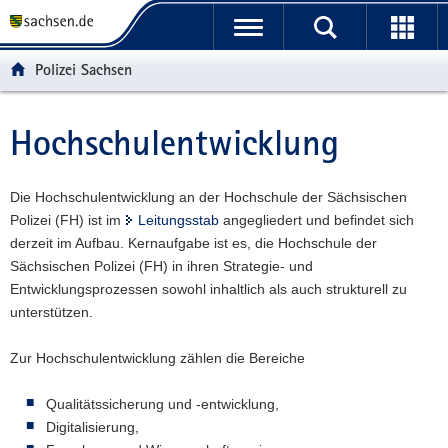
P
P
H
W
F
o
o
a
e
o
r
r
u
i
o
Polizei Sachsen
t
t
p
t
t
a
a
t
e
e
l
l
i
r
r
Hochschulentwicklung
Hauptinhalt
ü
n
n
e
-
b
a
h
I
B
e
v
a
n
e
Die Hochschulentwicklung an der Hochschule der Sächsischen
r
i
l
f
r
Polizei (FH) ist im
Leitungsstab
angegliedert und befindet sich
g
g
t
o
e
derzeit im Aufbau. Kernaufgabe ist es, die Hochschule der
r
a
r
i
Sächsischen Polizei (FH) in ihren Strategie- und
e
t
m
c
Entwicklungsprozessen sowohl inhaltlich als auch strukturell zu
i
i
a
h
unterstützen.
f
o
t
e
n
i
Zur Hochschulentwicklung zählen die Bereiche
n
o
d
n
Qualitätssicherung und -entwicklung,
e
Digitalisierung,
N