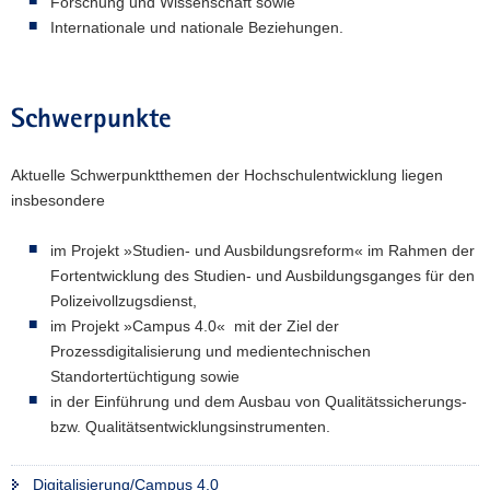
Forschung und Wissenschaft sowie
a
Internationale und nationale Beziehungen.
v
i
g
Schwerpunkte
a
t
Aktuelle Schwerpunktthemen der Hochschulentwicklung liegen
i
insbesondere
o
n
im Projekt »Studien- und Ausbildungsreform« im Rahmen der
Fortentwicklung des Studien- und Ausbildungsganges für den
Polizeivollzugsdienst,
im Projekt »Campus 4.0« mit der Ziel der
Prozessdigitalisierung und medientechnischen
Standortertüchtigung sowie
in der Einführung und dem Ausbau von Qualitätssicherungs-
bzw. Qualitätsentwicklungsinstrumenten.
Digitalisierung/Campus 4.0