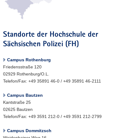
a
v
i
g
Standorte der Hochschule der
a
t
Sächsischen Polizei (FH)
i
o
Campus Rothenburg
n
Friedensstraße 120
02929 Rothenburg/O.L.
Telefon/Fax: +49 35891 46-0 / +49 35891 46-2111
Campus Bautzen
Kantstraße 25
02625 Bautzen
Telefon/Fax: +49 3591 212-0 / +49 3591 212-2799
Campus Dommitzsch
Weidenhainer Weg 16