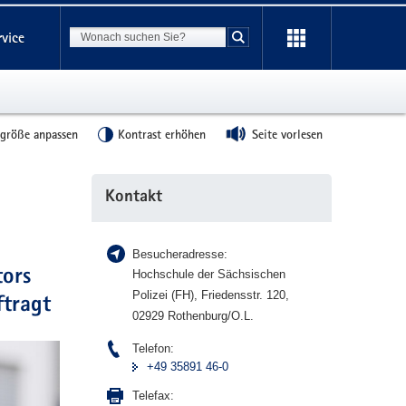
Suchbegriff
rvice
Suche starten
tgröße anpassen
Kontrast erhöhen
Seite vorlesen
Weitere
Kontakt
Information
Besucheradresse:
tors
Hochschule der Sächsischen
Polizei (FH), Friedensstr. 120,
ftragt
02929 Rothenburg/O.L.
Telefon:
+49 35891 46-0
Telefax: