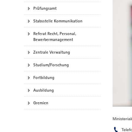
a
Prüfungsamt
v
i
Stabsstelle Kommunikation
g
Referat Recht, Personal,
a
Bewerbermanagement
t
i
Zentrale Verwaltung
o
n
Studium/Forschung
Fortbildung
Ausbildung
Gremien
Ministeria
Telef