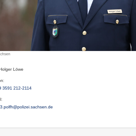
achsen
 Holger Löwe
on:
9 3591 212-2114
l:
t3.polfh@polizei.sachsen.de