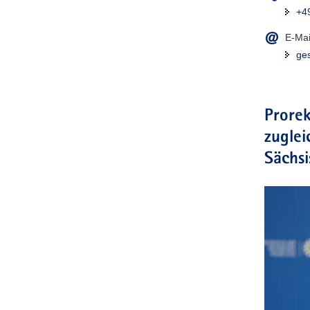
+4
E-Mai
ges
Prorek
zuglei
Sächsi