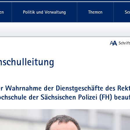
reifende
en
Politik und Verwaltung
Themen
Se
Schrif
schulleitung
t
er Wahrnahme der Dienstgeschäfte des Rek
chschule der Sächsischen Polizei (FH) beau