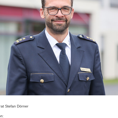
lrat Stefan Dörner
on: