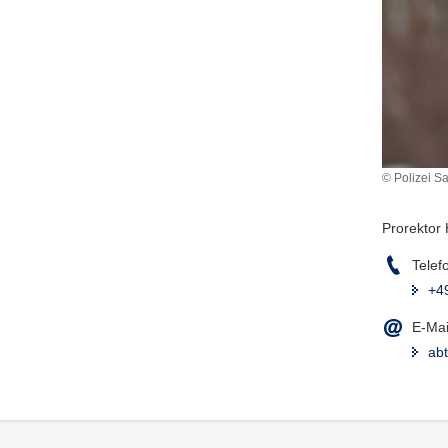
© Polizei S
Prorektor
Telef
+4
E-Mai
ab
Footer-