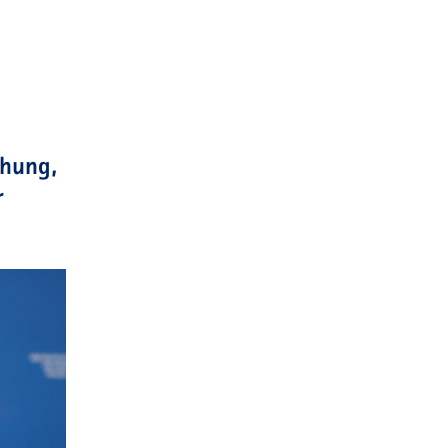
chung,
r