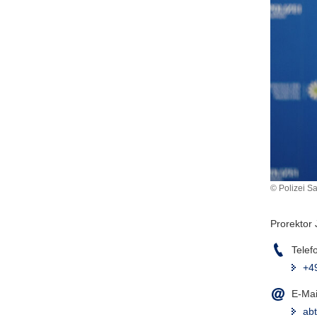
© Polizei S
Prorektor 
Telef
+4
E-Mai
ab