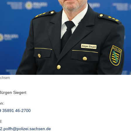
achsen
Jürgen Siegert
on:
9 35891 46-2700
l:
t2.polfh@polizei.sachsen.de