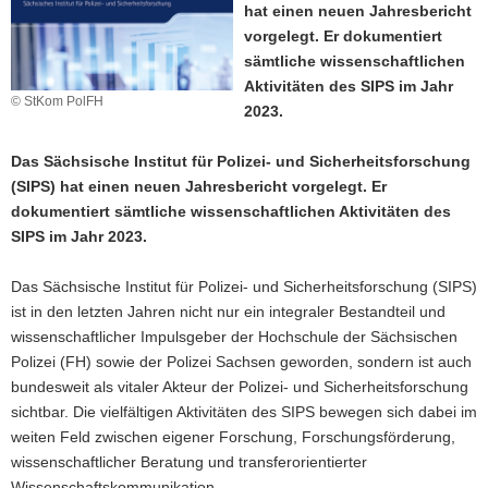
hat einen neuen Jahresbericht
a
vorgelegt. Er dokumentiert
v
sämtliche wissenschaftlichen
i
Aktivitäten des SIPS im Jahr
g
© StKom PolFH
2023.
a
t
Das Sächsische Institut für Polizei- und Sicherheitsforschung
i
(SIPS) hat einen neuen Jahresbericht vorgelegt. Er
o
dokumentiert sämtliche wissenschaftlichen Aktivitäten des
n
SIPS im Jahr 2023.
Das Sächsische Institut für Polizei- und Sicherheitsforschung (SIPS)
ist in den letzten Jahren nicht nur ein integraler Bestandteil und
wissenschaftlicher Impulsgeber der Hochschule der Sächsischen
Polizei (FH) sowie der Polizei Sachsen geworden, sondern ist auch
bundesweit als vitaler Akteur der Polizei- und Sicherheitsforschung
sichtbar. Die vielfältigen Aktivitäten des SIPS bewegen sich dabei im
weiten Feld zwischen eigener Forschung, Forschungsförderung,
wissenschaftlicher Beratung und transferorientierter
Wissenschaftskommunikation.