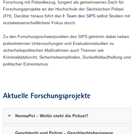
Forschung mit Polizeibezug, fungiert als gemeinsames Dach für
a
Forschungsprojekte an der Hochschule der Sächsischen Polizei
v
(FH). Darüber hinaus führt das
Team des SIPS
selbst Studien mit
i
sozialwissenschaftlichem Fokus durch.
g
a
Zu den Forschungsschwerpunkten des SIPS gehören dabei neben
t
polizeiinternen Untersuchungen und Evaluationsstudien zu
i
sicherheitspolitischen Maßnahmen auch Themen wie
o
Kriminalitätsfurcht, Sicherheitsempfinden, Dunkelfeldaufhellung und
n
politischer Extremismus.
Aktuelle Forschungsprojekte
NormaPol – Wofür steht die Polizei?
Geschlecht und Polizei – Geschlechtsbezogene