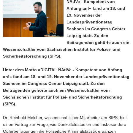
NAtIVe - Kompetent von
a
Anfang an!« fand am 18. und
v
19. November der
i
Landespräventionstag
g
Sachsen im Congress Center
a
Leipzig statt. Zu den
t
Beitragenden gehörte auch ein
i
Wissenschaftler vom Sächsischen Institut für Polizei- und
o
Sicherheitsforschung (SIPS).
n
Unter dem Motto »DIGITAL NAtIVe - Kompetent von Anfang
an!« fand am 18. und 19. November der Landespräventionstag
Sachsen im Congress Center Leipzig statt. Zu den
Beitragenden gehörte auch ein Wissenschaftler vom
Sächsischen Institut für Polizei- und Sicherheitsforschung
(SIPS).
Dr. Reinhold Melcher, wissenschaftlicher Mitarbeiter am SIPS, hielt
einen Vortrag zur Frage, wie Dunkelfeldstudien und insbesondere
Opferbefragungen die Polizeiliche Kriminalstatistik ergänzen