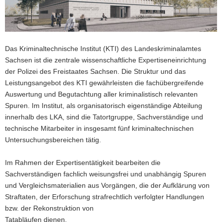
a
v
i
g
Das Kriminaltechnische Institut (KTI) des Landeskriminalamtes
a
Sachsen ist die zentrale wissenschaftliche Expertiseneinrichtung
t
der Polizei des Freistaates Sachsen. Die Struktur und das
i
Leistungsangebot des KTI gewährleisten die fachübergreifende
o
Auswertung und Begutachtung aller kriminalistisch relevanten
n
Spuren. Im Institut, als organisatorisch eigenständige Abteilung
innerhalb des LKA, sind die Tatortgruppe, Sachverständige und
technische Mitarbeiter in insgesamt fünf kriminaltechnischen
Untersuchungsbereichen tätig.
Im Rahmen der Expertisentätigkeit bearbeiten die
Sachverständigen fachlich weisungsfrei und unabhängig Spuren
und Vergleichsmaterialien aus Vorgängen, die der Aufklärung von
Straftaten, der Erforschung strafrechtlich verfolgter Handlungen
bzw. der Rekonstruktion von
Tatabläufen dienen.