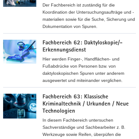
Der Fachbereich ist zuständig für die
Koordination der Untersuchungsaufträge und -
materialien sowie für die Suche, Sicherung und
Dokumentation von Spuren.
F
Fachbereich 62: Daktyloskopie/­
a
Erkennungs­dienst
c
h
Hier werden Finger-, Handflächen- und
b
Fußabdrücke von Personen bzw. von
e
daktyloskopischen Spuren unter anderem
r
ausgewertet und miteinander verglichen.
e
F
i
Fachbereich 63: Klassische
a
c
Kriminaltechnik / Urkunden / Neue
c
h
Technologien
h
6
b
In diesem Fachbereich untersuchen
1
e
Sachverständige und Sachbearbeiter z. B.
:
r
Werkzeuge sowie Reifen, überpüfen die
Z