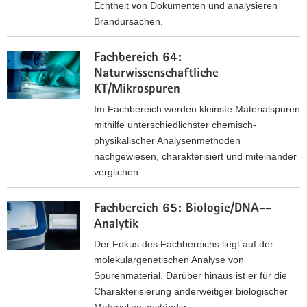
e
Echtheit von Dokumenten und analysieren
e
i
Brandursachen.
n
c
t
F
h
r
Fachbereich 64:
a
6
a
Naturwissenschaftliche
c
2
l
KT/Mikrospuren
h
:
e
b
Im Fachbereich werden kleinste Materialspuren
D
A
e
mithilfe unterschiedlichster chemisch-
a
u
r
physikalischer Analysenmethoden
k
f
e
nachgewiesen, charakterisiert und miteinander
t
g
i
verglichen.
y
a
c
l
F
b
h
o
Fachbereich 65: Biologie/­DNA-­
a
e
6
s
Analytik
c
n
3
k
h
Der Fokus des Fachbereichs liegt auf der
/
:
o
b
molekulargenetischen Analyse von
­
K
p
e
Spurenmaterial. Darüber hinaus ist er für die
T
l
i
r
Charakterisierung anderweitiger biologischer
a
a
e
e
Materialien zuständig.