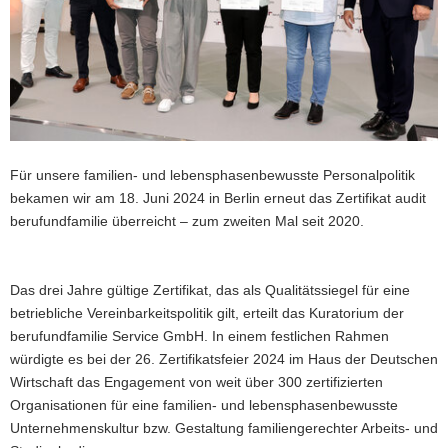
a
v
i
g
a
t
i
Für unsere familien- und lebensphasenbewusste Personalpolitik
o
bekamen wir am 18. Juni 2024 in Berlin erneut das Zertifikat audit
n
berufundfamilie überreicht – zum zweiten Mal seit 2020.
Das drei Jahre gültige Zertifikat, das als Qualitätssiegel für eine
betriebliche Vereinbarkeitspolitik gilt, erteilt das Kuratorium der
berufundfamilie Service GmbH. In einem festlichen Rahmen
würdigte es bei der 26. Zertifikatsfeier 2024 im Haus der Deutschen
Wirtschaft das Engagement von weit über 300 zertifizierten
Organisationen für eine familien- und lebensphasenbewusste
Unternehmenskultur bzw. Gestaltung familiengerechter Arbeits- und