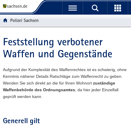
P
P
H
W
F
o
o
a
e
o
r
r
u
i
o
Polizei Sachsen
t
t
p
t
t
a
a
t
e
e
l
l
i
r
r
Feststellung verbotener
Hauptinhalt
ü
n
n
e
-
Waffen und Gegenstände
b
a
h
I
B
e
v
a
n
e
r
i
l
f
r
Aufgrund der Komplexität des Waffenrechtes ist es schwierig, ohne
g
g
t
o
e
Kenntnis näherer Details Ratschläge zum Waffenrecht zu geben.
r
a
r
i
Wenden Sie sich direkt an die für Ihren Wohnort
zuständige
e
t
m
c
Waffenbehörde des Ordnungsamtes
, da hier jeder Einzelfall
i
i
a
h
geprüft werden kann.
f
o
t
e
n
i
n
o
d
n
Generell gilt
e
N