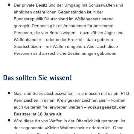
Der private Besitz und der Umgang mit Schusswaffen und
a
ähnlichen gefährlichen Gegenständen ist in der
v
Bundesrepublik Deutschland im Waffengesetz streng
i
geregelt. Dennoch gibt es Ausnahmen für bestimmte
g
Personen, die von Berufs wegen – dazu zählen Jäger und
a
Waffenhändler – oder in der Freizeit – dazu gehören
t
Sportschützen – mit Waffen umgehen. Aber auch diese
i
Personen sind an rechtliche Bestimmungen gebunden.
o
n
Das sollten Sie wissen!
Gas- und Schreckschusswaffen – sie müssen mit einem PTB-
Kennzeichen in einem Kreis gekennzeichnet sein – können
auch weiterhin frei erworben werden –
vorausgesetzt, der
Besitzer ist 18 Jahre alt.
Wird diese Art von Waffen in der Öffentlichkeit getragen, ist
der sogenannte »Kleine Waffenschein« erforderlich. Ohne