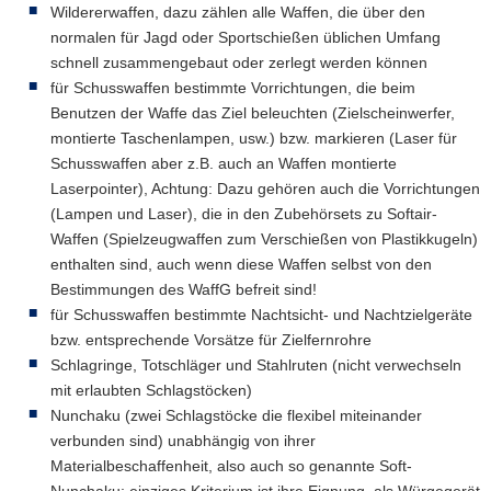
Wildererwaffen, dazu zählen alle Waffen, die über den
normalen für Jagd oder Sportschießen üblichen Umfang
schnell zusammengebaut oder zerlegt werden können
für Schusswaffen bestimmte Vorrichtungen, die beim
Benutzen der Waffe das Ziel beleuchten (Zielscheinwerfer,
montierte Taschenlampen, usw.) bzw. markieren (Laser für
Schusswaffen aber z.B. auch an Waffen montierte
Laserpointer), Achtung: Dazu gehören auch die Vorrichtungen
(Lampen und Laser), die in den Zubehörsets zu Softair-
Waffen (Spielzeugwaffen zum Verschießen von Plastikkugeln)
enthalten sind, auch wenn diese Waffen selbst von den
Bestimmungen des WaffG befreit sind!
für Schusswaffen bestimmte Nachtsicht- und Nachtzielgeräte
bzw. entsprechende Vorsätze für Zielfernrohre
Schlagringe, Totschläger und Stahlruten (nicht verwechseln
mit erlaubten Schlagstöcken)
Nunchaku (zwei Schlagstöcke die flexibel miteinander
verbunden sind) unabhängig von ihrer
Materialbeschaffenheit, also auch so genannte Soft-
Nunchaku; einziges Kriterium ist ihre Eignung, als Würgegerät