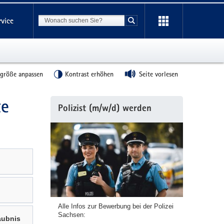
Suchbegriff
rvice
Suche starten
tgröße anpassen
Kontrast erhöhen
Seite vorlesen
te
Weitere
Polizist (m/w/d) werden
Information
Alle Infos zur Bewerbung bei der Polizei
Sachsen:
aubnis