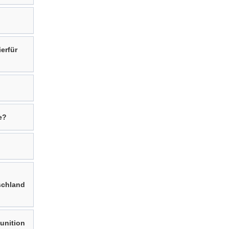
erfür
e?
schland
unition