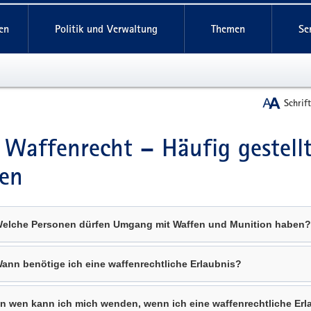
reifende
en
Politik und Verwaltung
Themen
Se
Schrif
Waffenrecht – Häufig gestell
t
en
Welche Personen dürfen Umgang mit Waffen und Munition haben?
Wann benötige ich eine waffenrechtliche Erlaubnis?
An wen kann ich mich wenden, wenn ich eine waffenrechtliche Erl