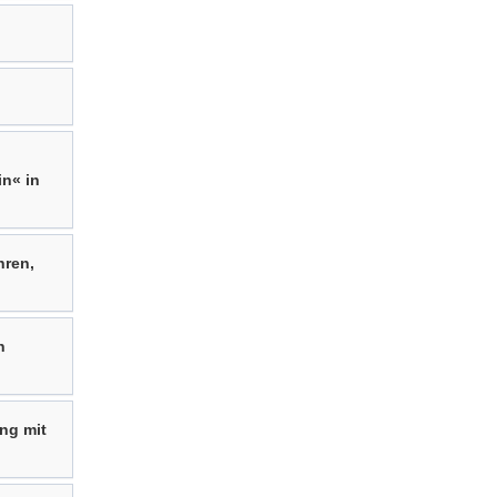
in« in
hren,
n
ng mit