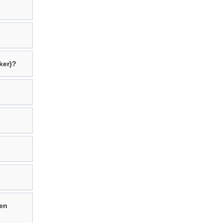
ker)?
fen