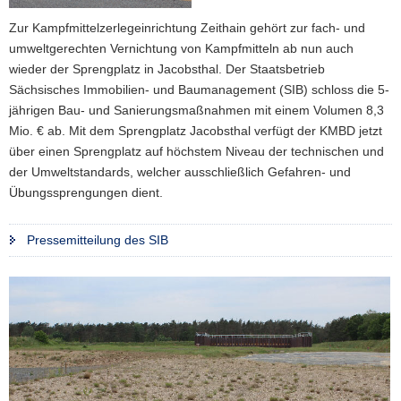
a
Zur Kampfmittelzerlegeinrichtung Zeithain gehört zur fach- und
v
umweltgerechten Vernichtung von Kampfmitteln ab nun auch
i
wieder der Sprengplatz in Jacobsthal. Der Staatsbetrieb
g
Sächsisches Immobilien- und Baumanagement (SIB) schloss die 5-
a
jährigen Bau- und Sanierungsmaßnahmen mit einem Volumen 8,3
t
Mio. € ab. Mit dem Sprengplatz Jacobsthal verfügt der KMBD jetzt
i
über einen Sprengplatz auf höchstem Niveau der technischen und
o
der Umweltstandards, welcher ausschließlich Gefahren- und
n
Übungssprengungen dient.
Pressemitteilung des SIB