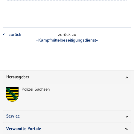
zurück
zurück zu
»Kampfmittel­beseitigungs­dienst«
Footer-
Herausgeber
Bereich
Polizei Sachsen
Service
Verwandte Portale