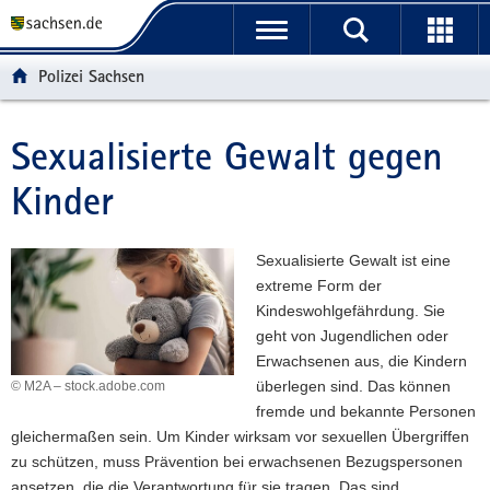
P
P
H
W
F
o
o
a
e
o
r
r
u
i
o
Polizei Sachsen
t
t
p
t
t
a
a
t
e
e
l
l
i
r
r
Sexualisierte Gewalt gegen
Hauptinhalt
ü
n
n
e
-
Kinder
b
a
h
I
B
e
v
a
n
e
r
i
l
f
r
Sexualisierte Gewalt ist eine
g
g
t
o
e
extreme Form der
r
a
r
i
Kindeswohlgefährdung. Sie
e
t
m
c
geht von Jugendlichen oder
i
i
a
h
Erwachsenen aus, die Kindern
f
o
t
überlegen sind. Das können
© M2A – stock.adobe.com
e
n
i
fremde und bekannte Personen
n
o
gleichermaßen sein. Um Kinder wirksam vor sexuellen Übergriffen
d
n
zu schützen, muss Prävention bei erwachsenen Bezugspersonen
e
ansetzen, die die Verantwortung für sie tragen. Das sind
N