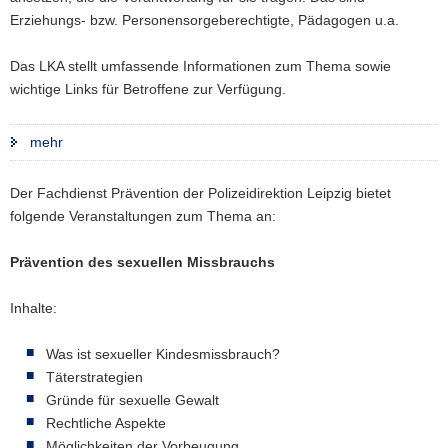
Erziehungs- bzw. Personensorgeberechtigte, Pädagogen u.a.
a
v
Das LKA stellt umfassende Informationen zum Thema sowie
i
wichtige Links für Betroffene zur Verfügung.
g
a
t
mehr
i
o
Der Fachdienst Prävention der Polizeidirektion Leipzig bietet
n
folgende Veranstaltungen zum Thema an:
Prävention des sexuellen Missbrauchs
Inhalte:
Was ist sexueller Kindesmissbrauch?
Täterstrategien
Gründe für sexuelle Gewalt
Rechtliche Aspekte
Möglichkeiten der Vorbeugung