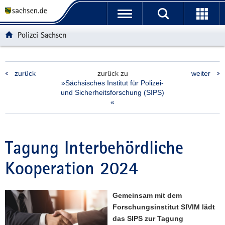
P
P
H
F
o
o
a
o
r
r
u
o
Polizei Sachsen
t
t
p
t
a
a
t
e
l
l
i
r
zurück
zurück zu
weiter
ü
n
n
-
»Sächsisches Institut für Polizei-
b
a
h
B
und Sicherheitsforschung (SIPS)
e
v
a
e
«
r
i
l
r
g
g
t
e
r
a
i
Tagung Interbehördliche
e
t
c
i
i
h
Kooperation 2024
f
o
e
n
n
Gemeinsam mit dem
d
Forschungsinstitut SIVIM lädt
e
das SIPS zur Tagung
N