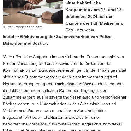
»Interbehördliche
a
Kooperation« am 12. und 13.
v
September 2024 auf den
i
Campus der HSF Meißen ein.
g
© Rzk - stock.adobe.com
Das Leitthema
a
lautet: »Effektivierung der Zusammenarbeit von Polizei,
t
Behörden und Justiz«.
i
o
Viele öffentliche Aufgaben lassen sich nur im Zusammenspiel von
n
Polizei, Verwaltung und Justiz sowie von Behörden von der
Kommunal- bis zur Bundesebene erbringen. In der Praxis gestaltet
sich dieses Zusammenwirken jedoch nicht immer störungsfrei.
Herausforderungen ergeben sich etwa aus Wissensdefiziten über
die faktischen und rechtlichen Rahmenbedingungen der
Zusammenarbeit, aus Missverständnissen aufgrund verschiedener
Fachsprachen, aus Unterschieden in den Arbeitskulturen und
Verfahrensabläufen sowie aus unklaren Zuständigkeiten.
Insgesamt fehlt es an etablierten Standards für eine
behördenübergreifende Zusammenarbeit. Angesichts komplexer
Krisen- und Problemlagen sowie eines erodierenden