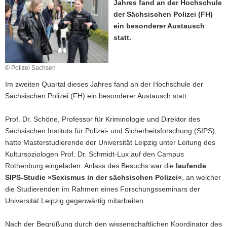
Jahres fand an der Hochschule
a
der Sächsischen Polizei (FH)
v
ein besonderer Austausch
i
statt.
g
a
© Polizei Sachsen
t
i
Im zweiten Quartal dieses Jahres fand an der Hochschule der
o
Sächsischen Polizei (FH) ein besonderer Austausch statt.
n
Prof. Dr. Schöne, Professor für Kriminologie und Direktor des
Sächsischen Instituts für Polizei- und Sicherheitsforschung (SIPS),
hatte Masterstudierende der Universität Leipzig unter Leitung des
Kultursoziologen Prof. Dr. Schmidt-Lux auf den Campus
Rothenburg eingeladen. Anlass des Besuchs war die
laufende
SIPS-Studie »Sexismus in der sächsischen Polizei«
, an welcher
die Studierenden im Rahmen eines Forschungsseminars der
Universität Leipzig gegenwärtig mitarbeiten.
Nach der Begrüßung durch den wissenschaftlichen Koordinator des