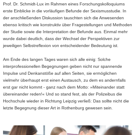
Masterstudierenden
Prof. Dr. Schmidt-Lux im Rahmen eines Forschungskolloquiums
der
erste Einblicke in die vorläufigen Befunde der Sexismusstudie. In
Universität
Leipzig
der anschließenden Diskussion tauschten sich die Anwesenden
ebenso kritisch wie konstruktiv über Fragestellungen und Methoden
der Studie sowie die Interpretation der Befunde aus. Einmal mehr
wurde dabei deutlich, dass der Wechsel der Perspektiven zur
jeweiligen Selbstreflexion von entscheidender Bedeutung ist.
Am Ende des langen Tages waren sich alle einig: Solche
interprofessionellen Begegnungen geben nicht nur spannende
Impulse und Denkanstöße auf allen Seiten, sie ermöglichen
vielmehr überhaupt erst einen Austausch, zu dem es andernfalls
erst gar nicht kommt - ganz nach dem Motto: »Miteinander statt
übereinander reden!« Und so stand fest, als der Polizeibus die
Hochschule wieder in Richtung Leipzig verließ: Das sollte nicht die
letzte Begegnung dieser Art in Rothenburg gewesen sein.