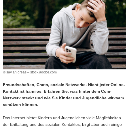
a
v
i
g
a
t
i
o
n
© sav an dreas – stock.adobe.com
Freundschaften, Chats, soziale Netzwerke: Nicht jeder Online-
Kontakt ist harmlos. Erfahren Sie, was hinter dem Com-
Netzwerk steckt und wie Sie Kinder und Jugendliche wirksam
schützen können.
Das Internet bietet Kindern und Jugendlichen viele Möglichkeiten
der Entfaltung und des sozialen Kontaktes, birgt aber auch einige