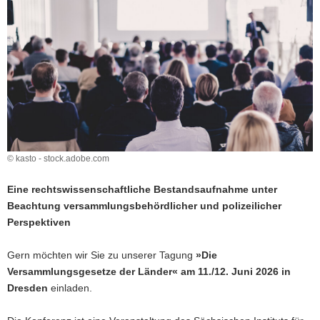
a
v
i
g
a
t
i
o
n
© kasto - stock.adobe.com
Eine rechtswissenschaftliche Bestandsaufnahme unter
Beachtung versammlungsbehördlicher und polizeilicher
Perspektiven
Gern möchten wir Sie zu unserer Tagung
»Die
Versammlungsgesetze der Länder« am 11./12. Juni 2026 in
Dresden
einladen.