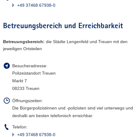
+49 37468 67938-0
a
v
i
Betreuungsbereich und Erreichbarkeit
g
a
Betreuungsbereich:
die Städte Lengenfeld und Treuen mit den
t
jeweiligen Ortsteilen
i
o
n
Besucheradresse:
Polizeistandort Treuen
Markt 7
08233 Treuen
Öffnungszeiten:
Die Bürgerpolizistinnen und -polizisten sind viel unterwegs und
deshalb am besten telefonisch erreichbar.
Telefon:
+49 37468 67938-0