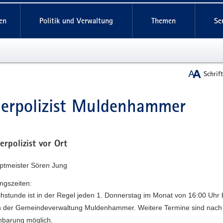
reifende
en
Politik und Verwaltung
Themen
Se
Schrif
erpolizist Muldenhammer
t
erpolizist vor Ort
uptmeister Sören Jung
ngszeiten:
hstunde ist in der Regel jeden 1. Donnerstag im Monat von 16:00 Uhr 
n der Gemeindeverwaltung Muldenhammer. Weitere Termine sind nach
nbarung möglich.