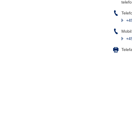
telef
Telef
+4
Mobil
+4
Telef