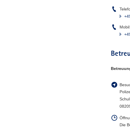
a
Telef
v
+4
i
g
Mobil
a
+4
t
i
Betreu
o
n
Betreuun
Besuc
Poliz
Schul
0820
Öffnu
Die B