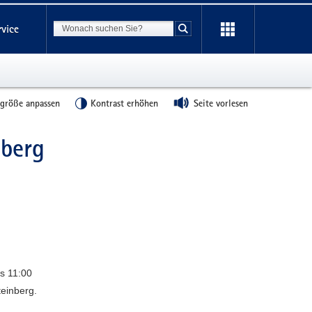
Suchbegriff
rvice
Suche starten
tgröße anpassen
Kontrast erhöhen
Seite vorlesen
nberg
is 11:00
einberg.