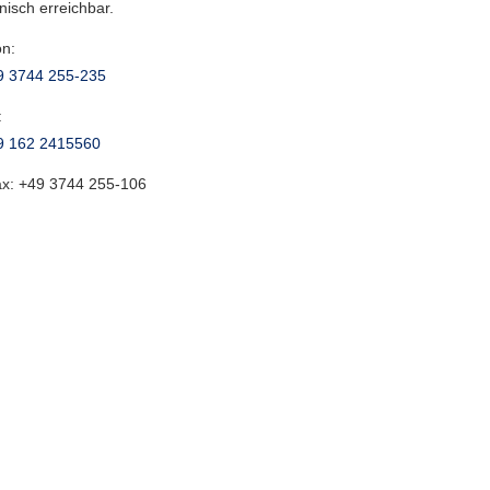
onisch erreichbar.
on:
9 3744 255-235
:
9 162 2415560
ax:
+49 3744 255-106