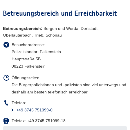
a
Betreuungsbereich und Erreichbarkeit
v
i
g
Betreuungsbereich:
Bergen und Werda, Dorfstadt,
a
Oberlauterbach, Trieb, Schönau
t
Besucheradresse:
i
Polizeistandort Falkenstein
o
Hauptstraße 5B
n
08223 Falkenstein
Öffnungszeiten:
Die Bürgerpolizistinnen und -polizisten sind viel unterwegs und
deshalb am besten telefonisch erreichbar.
Telefon:
+49 3745 751099-0
Telefax:
+49 3745 751099-18