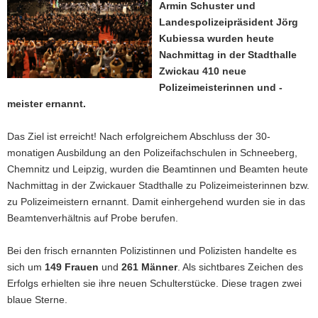
Armin Schuster und
a
Landespolizeipräsident Jörg
v
Kubiessa wurden heute
i
Nachmittag in der Stadthalle
g
Zwickau 410 neue
a
Polizeimeisterinnen und -
t
meister ernannt.
i
o
Das Ziel ist erreicht! Nach erfolgreichem Abschluss der 30-
n
monatigen Ausbildung an den Polizeifachschulen in Schneeberg,
Chemnitz und Leipzig, wurden die Beamtinnen und Beamten heute
Nachmittag in der Zwickauer Stadthalle zu Polizeimeisterinnen bzw.
zu Polizeimeistern ernannt. Damit einhergehend wurden sie in das
Beamtenverhältnis auf Probe berufen.
Bei den frisch ernannten Polizistinnen und Polizisten handelte es
sich um
149 Frauen
und
261 Männer
. Als sichtbares Zeichen des
Erfolgs erhielten sie ihre neuen Schulterstücke. Diese tragen zwei
blaue Sterne.