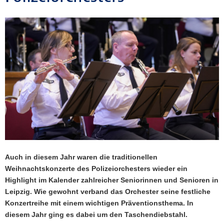
a
v
i
g
a
t
i
o
n
Auch in diesem Jahr waren die traditionellen
Weihnachtskonzerte des Polizeiorchesters wieder ein
Highlight im Kalender zahlreicher Seniorinnen und Senioren in
Leipzig. Wie gewohnt verband das Orchester seine festliche
Konzertreihe mit einem wichtigen Präventionsthema. In
diesem Jahr ging es dabei um den Taschendiebstahl.