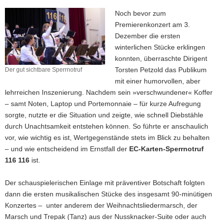
Noch bevor zum
Premierenkonzert am 3.
Dezember die ersten
winterlichen Stücke erklingen
konnten, überraschte Dirigent
Torsten Petzold das Publikum
Der gut sichtbare Sperrnotruf
Der
mit einer humorvollen, aber
gut
lehrreichen Inszenierung. Nachdem sein »verschwundener« Koffer
sichtbare
– samt Noten, Laptop und Portemonnaie – für kurze Aufregung
Sperrnotruf
sorgte, nutzte er die Situation und zeigte, wie schnell Diebstähle
durch Unachtsamkeit entstehen können. So führte er anschaulich
vor, wie wichtig es ist, Wertgegenstände stets im Blick zu behalten
– und wie entscheidend im Ernstfall der
EC-Karten-Sperrnotruf
116 116
ist.
Der schauspielerischen Einlage mit präventiver Botschaft folgten
dann die ersten musikalischen Stücke des insgesamt 90-minütigen
Konzertes – unter anderem der Weihnachtsliedermarsch, der
Marsch und Trepak (Tanz) aus der Nussknacker-Suite oder auch