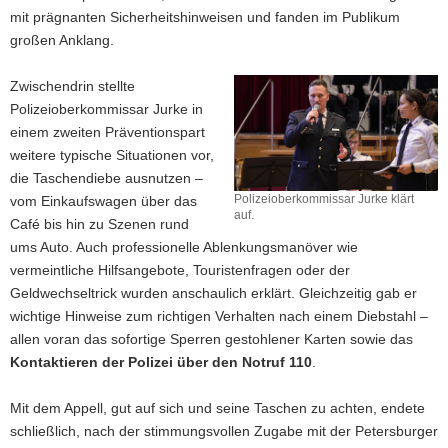
mit prägnanten Sicherheitshinweisen und fanden im Publikum
großen Anklang.
Zwischendrin stellte
Polizeioberkommissar Jurke in
einem zweiten Präventionspart
weitere typische Situationen vor,
die Taschendiebe ausnutzen –
Polizeioberkommissar Jurke klärt
vom Einkaufswagen über das
auf.
Café bis hin zu Szenen rund
Polizeioberkommissar
ums Auto. Auch professionelle Ablenkungsmanöver wie
Jurke
vermeintliche Hilfsangebote, Touristenfragen oder der
klärt
auf.
Geldwechseltrick wurden anschaulich erklärt. Gleichzeitig gab er
wichtige Hinweise zum richtigen Verhalten nach einem Diebstahl –
allen voran das sofortige Sperren gestohlener Karten sowie das
Kontaktieren der Polizei über den Notruf 110
.
Mit dem Appell, gut auf sich und seine Taschen zu achten, endete
schließlich, nach der stimmungsvollen Zugabe mit der Petersburger