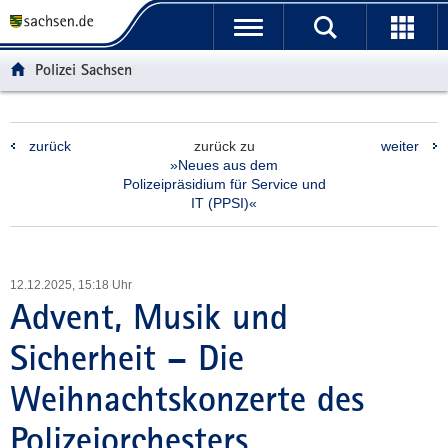
P
P
H
F
o
o
a
o
r
r
u
o
Polizei Sachsen
t
t
p
t
a
a
t
e
l
l
i
r
zurück
zurück zu
weiter
ü
n
n
-
»Neues aus dem
b
a
h
B
Polizeipräsidium für Service und
e
v
a
e
IT (PPSI)«
r
i
l
r
g
g
t
e
r
a
i
12.12.2025, 15:18 Uhr
e
t
c
Advent, Musik und
i
i
h
f
o
Sicherheit – Die
e
n
n
Weihnachtskonzerte des
d
e
Polizeiorchesters
N