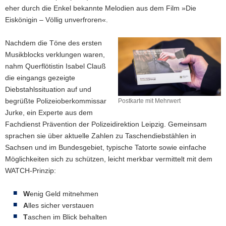
eher durch die Enkel bekannte Melodien aus dem Film »Die
Eiskönigin – Völlig unverfroren«.
Nachdem die Töne des ersten
Musikblocks verklungen waren,
nahm Querflötistin Isabel Clauß
die eingangs gezeigte
Diebstahlssituation auf und
begrüßte Polizeioberkommissar
Postkarte mit Mehrwert
Postkarte
Jurke, ein Experte aus dem
mit
Fachdienst Prävention der Polizeidirektion Leipzig. Gemeinsam
Mehrwert
sprachen sie über aktuelle Zahlen zu Taschendiebstählen in
Sachsen und im Bundesgebiet, typische Tatorte sowie einfache
Möglichkeiten sich zu schützen, leicht merkbar vermittelt mit dem
WATCH-Prinzip:
W
enig Geld mitnehmen
A
lles sicher verstauen
T
aschen im Blick behalten