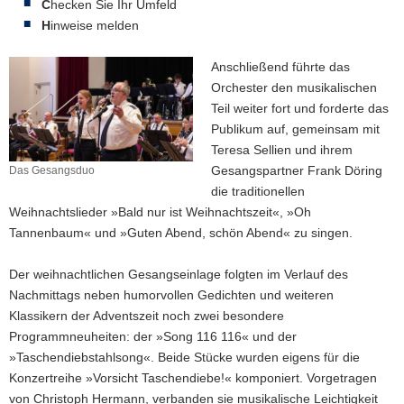
C
hecken Sie Ihr Umfeld
H
inweise melden
Anschließend führte das
Orchester den musikalischen
Teil weiter fort und forderte das
Publikum auf, gemeinsam mit
Teresa Sellien und ihrem
Gesangspartner Frank Döring
Das Gesangsduo
Das
die traditionellen
Gesangsduo
Weihnachtslieder »Bald nur ist Weihnachtszeit«, »Oh
Tannenbaum« und »Guten Abend, schön Abend« zu singen.
Der weihnachtlichen Gesangseinlage folgten im Verlauf des
Nachmittags neben humorvollen Gedichten und weiteren
Klassikern der Adventszeit noch zwei besondere
Programmneuheiten: der »Song 116 116« und der
»Taschendiebstahlsong«. Beide Stücke wurden eigens für die
Konzertreihe »Vorsicht Taschendiebe!« komponiert. Vorgetragen
von Christoph Hermann, verbanden sie musikalische Leichtigkeit