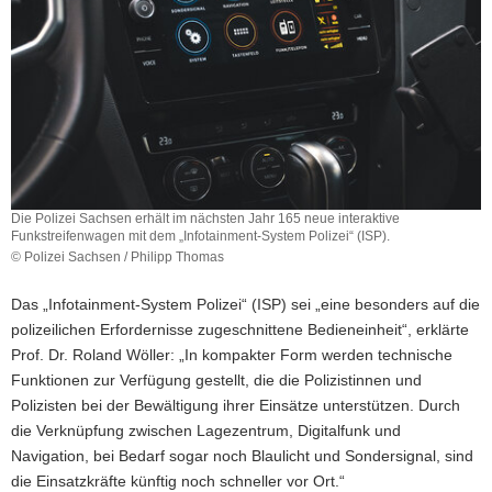
Die Polizei Sachsen erhält im nächsten Jahr 165 neue interaktive
Funkstreifenwagen mit dem „Infotainment-System Polizei“ (ISP).
© Polizei Sachsen / Philipp Thomas
Die
Polizei
Das „Infotainment-System Polizei“ (ISP) sei „eine besonders auf die
Sachsen
polizeilichen Erfordernisse zugeschnittene Bedieneinheit“, erklärte
erhält
Prof. Dr. Roland Wöller: „In kompakter Form werden technische
im
nächsten
Funktionen zur Verfügung gestellt, die die Polizistinnen und
Jahr
Polizisten bei der Bewältigung ihrer Einsätze unterstützen. Durch
165
die Verknüpfung zwischen Lagezentrum, Digitalfunk und
neue
Navigation, bei Bedarf sogar noch Blaulicht und Sondersignal, sind
interaktive
die Einsatzkräfte künftig noch schneller vor Ort.“
Funkstreifenwagen