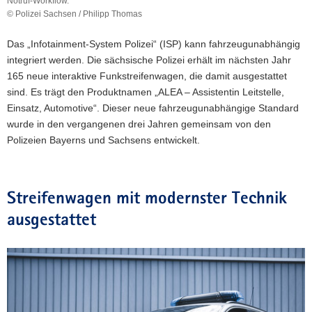
Notruf-Workflow.
© Polizei Sachsen / Philipp Thomas
Der
Vorteil
Das „Infotainment-System Polizei“ (ISP) kann fahrzeugunabhängig
des
integriert werden. Die sächsische Polizei erhält im nächsten Jahr
„Infotainment-
165 neue interaktive Funkstreifenwagen, die damit ausgestattet
System
Polizei“
sind. Es trägt den Produktnamen „ALEA – Assistentin Leitstelle,
(ISP):
Einsatz, Automotive“. Dieser neue fahrzeugunabhängige Standard
ein
wurde in den vergangenen drei Jahren gemeinsam von den
digitaler,
Polizeien Bayerns und Sachsens entwickelt.
automatisierter
Notruf-
Workflow.
Streifenwagen mit modernster Technik
ausgestattet