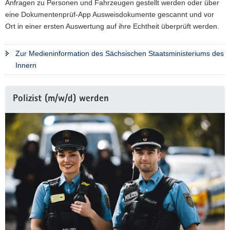
Anfragen zu Personen und Fahrzeugen gestellt werden oder über
einen
eine Dokumentenprüf-App Ausweisdokumente gescannt und vor
Laptop,
mit
Ort in einer ersten Auswertung auf ihre Echtheit überprüft werden.
denen
auf
Zur Medieninformation des Sächsischen Staatsministeriums des
Polizeianwendungen
zugegriffen
Innern
werden
kann.
Polizist (m/w/d) werden