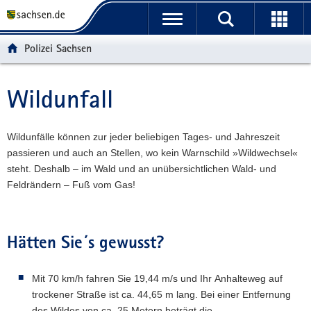
P
P
H
W
F
o
o
a
e
o
r
r
u
i
o
Polizei Sachsen
t
t
p
t
t
a
a
t
e
e
l
l
i
r
r
Wildunfall
Hauptinhalt
ü
n
n
e
-
b
a
h
I
B
e
v
a
n
e
Wildunfälle können zur jeder beliebigen Tages- und Jahreszeit
r
i
l
f
r
passieren und auch an Stellen, wo kein Warnschild »Wildwechsel«
g
g
t
o
e
steht. Deshalb – im Wald und an unübersichtlichen Wald- und
r
a
r
i
Feldrändern – Fuß vom Gas!
e
t
m
c
i
i
a
h
f
o
t
Hätten Sie´s gewusst?
e
n
i
n
o
Mit 70 km/h fahren Sie 19,44 m/s und Ihr Anhalteweg auf
d
n
trockener Straße ist ca. 44,65 m lang. Bei einer Entfernung
e
des Wildes von ca. 25 Metern beträgt die
N