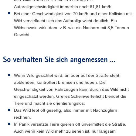
Aufprallgeschwindigkeit immerhin noch 61,81 km/h.
a
Bei einer Geschwindigkeit von 70 km/h und einer Kollision mit
v
Wild vervielfacht sich das Aufprallgewicht deutlich. Ein
i
Wildschwein wirkt dann z.B. wie ein Nashorn mit 3,5 Tonnen
g
Gewicht.
a
t
i
o
So verhalten Sie sich angemessen ...
n
Wenn Wild gesichtet wird, an oder auf der Straße steht,
abblenden, kontrolliert bremsen und hupen. Die
Geschwindigkeit von Fahrzeugen kann durch das Wild nicht
eingeschätzt werden. Grelles Scheinwerferlicht blendet die
Tiere und macht sie orientierungslos.
Das Wild lebt oft gesellig, also immer mit Nachzüglern
rechnen.
In Panik versetzte Tiere queren oft unvermittelt die Straße.
Auch wenn kein Wild mehr zu sehen ist, nur langsam