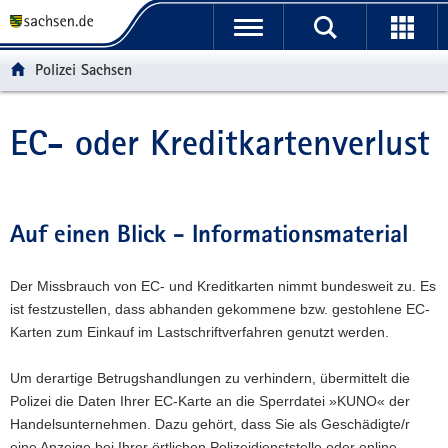
P
P
H
W
F
o
o
a
e
o
r
r
u
i
o
Polizei Sachsen
t
t
p
t
t
a
a
t
e
e
l
l
i
r
r
EC- oder Kreditkartenverlust
Hauptinhalt
ü
n
n
e
-
b
a
h
I
B
e
v
a
n
e
r
i
l
f
r
Auf einen Blick - Informationsmaterial
g
g
t
o
e
r
a
r
i
Der Missbrauch von EC- und Kreditkarten nimmt bundesweit zu. Es
e
t
m
c
ist festzustellen, dass abhanden gekommene bzw. gestohlene EC-
i
i
a
h
Karten zum Einkauf im Lastschriftverfahren genutzt werden.
f
o
t
e
n
i
Um derartige Betrugshandlungen zu verhindern, übermittelt die
n
o
Polizei die Daten Ihrer EC-Karte an die Sperrdatei »KUNO« der
d
n
Handelsunternehmen. Dazu gehört, dass Sie als Geschädigte/r
e
eine Anzeige bei Ihrer örtlichen Polizeidienststelle oder online
N