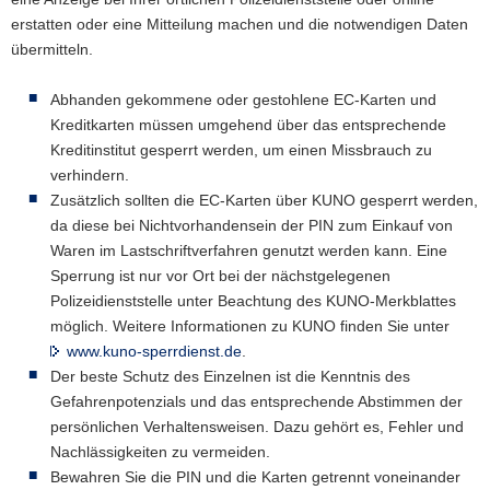
erstatten oder eine Mitteilung machen und die notwendigen Daten
a
übermitteln.
v
i
Abhanden gekommene oder gestohlene EC-Karten und
g
Kreditkarten müssen umgehend über das entsprechende
a
Kreditinstitut gesperrt werden, um einen Missbrauch zu
t
verhindern.
i
Zusätzlich sollten die EC-Karten über KUNO gesperrt werden,
o
da diese bei Nichtvorhandensein der PIN zum Einkauf von
n
Waren im Lastschriftverfahren genutzt werden kann. Eine
Sperrung ist nur vor Ort bei der nächstgelegenen
Polizeidienststelle unter Beachtung des KUNO-Merkblattes
möglich. Weitere Informationen zu KUNO finden Sie unter
www.kuno-sperrdienst.de
.
Der beste Schutz des Einzelnen ist die Kenntnis des
Gefahrenpotenzials und das entsprechende Abstimmen der
persönlichen Verhaltensweisen. Dazu gehört es, Fehler und
Nachlässigkeiten zu vermeiden.
Bewahren Sie die PIN und die Karten getrennt voneinander